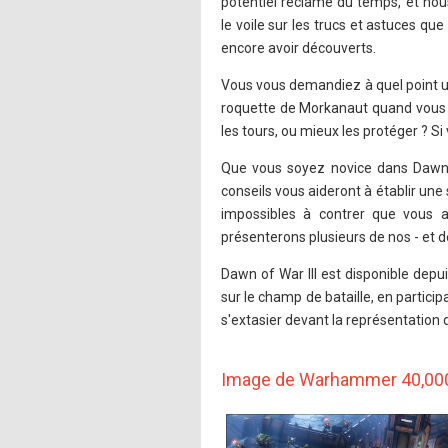
potentiel réclame du temps, et nou
le voile sur les trucs et astuces qu
encore avoir découverts.
Vous vous demandiez à quel point u
roquette de Morkanaut quand vous 
les tours, ou mieux les protéger ? Si
Que vous soyez novice dans Dawn o
conseils vous aideront à établir une
impossibles à contrer que vous 
présenterons plusieurs de nos - et d
Dawn of War III est disponible depu
sur le champ de bataille, en particip
s'extasier devant la représentation d
Image de Warhammer 40,000 