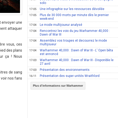
solo
Une infographie sur les ressources dévoilée
17-05
Plus de 30 000 morts par minute dès le premier
17-05
week-end
t envoyer une
Le mode multijoueur analysé
17-04
ment attaquer
Rencontrez les voix du jeu Warhammer 40,000 :
17-04
Dawn of War III
Assemblez vos troupes et decouvrez le mode
17-04
ère vous, ces
multijoueur
pied des plans
Warhammer 40,000 : Dawn of War III - L' Open bêta
17-04
est annoncé
ur ça ! Nous
Warhammer 40,000 : Dawn of War III - Disponible le
17-03
27 avril
Présentation des environnements
17-03
litres de sang
Présentation des super unités Wraithlord
16-11
 voir nos fans
Plus d'informations sur Warhammer