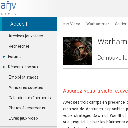
Accueil
Jeux Vidéo
Warhammer
éditio
Archives jeux vidéo
Warhamm
Rechercher
Forums
De nouvelle
Tous les forums
Réseaux sociaux
Créer un compte
Dailymotion
Se connecter
Emploi et stages
Facebook
Contacter un modérateur
Google+
Annuaires sociétés
Assurez-vous la victoire, av
Instagram
Pinterest
Calendrier événements
Twitter
Avec ses trois camps en présence, pl
Youtube
Photos événements
dizaines de doctrines disponibles 
votre stratégie, Dawn of War III o
Livres jeux vidéo
vue jusqu'ici. Utiliser les bâtiments e