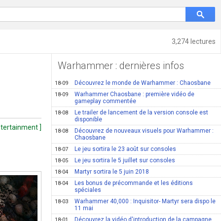
3,274 lectures
Warhammer : dernières infos
Découvrez le monde de Warhammer : Chaosbane
18-09
Warhammer Chaosbane : première vidéo de
18-09
gameplay commentée
Le trailer de lancement de la version console est
18-08
disponible
ntertainment ]
Découvrez de nouveaux visuels pour Warhammer :
18-08
Chaosbane
Le jeu sortira le 23 août sur consoles
18-07
Le jeu sortira le 5 juillet sur consoles
18-05
Martyr sortira le 5 juin 2018
18-04
Les bonus de précommande et les éditions
18-04
spéciales
Warhammer 40,000 : Inquisitor- Martyr sera dispo le
18-03
11 mai
Découvrez la vidéo d'introduction de la campagne
18-01