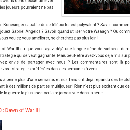
s avons donc décidé de lever
e les joueurs pourraient ne pas
n Bonesinger capable de se téléporter est polyvalent ? Savoir commen
jouez Gabriel Angelos ? Savoir quand utiliser votre Waaagh ? Ou com
 vous voulez vous améliorer, ne cherchez pas plus loin !
f War III ou que vous ayez déjà une longue série de victoires derri
 stratégie qui se veut gagnante. Mais peut-être avez-vous déjà mis sur 
avez envie de partager avec nous ? Les commentaires sont là po
e vos - stratégies préférées dans les semaines à venir.
is à peine plus d'une semaine, et nos fans ont déjà répandu des hecto
ant à des millions de parties multijoueur ! Rien n'est plus excitant que de
e la guerre la plus spectaculaire jamais vue dans la série...
: Dawn of War III