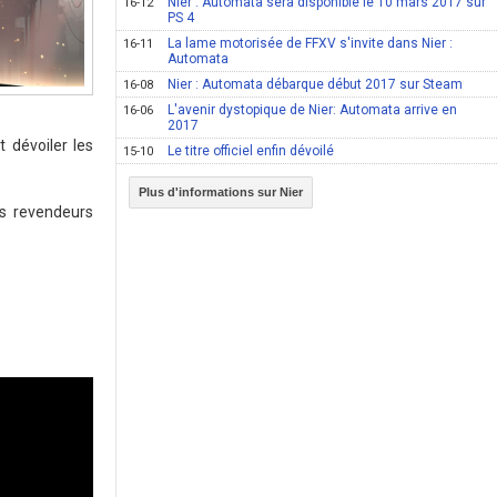
Nier : Automata sera disponible le 10 mars 2017 sur
16-12
PS 4
La lame motorisée de FFXV s'invite dans Nier :
16-11
Automata
Nier : Automata débarque début 2017 sur Steam
16-08
L'avenir dystopique de Nier: Automata arrive en
16-06
2017
 dévoiler les
Le titre officiel enfin dévoilé
15-10
Plus d'informations sur Nier
os revendeurs