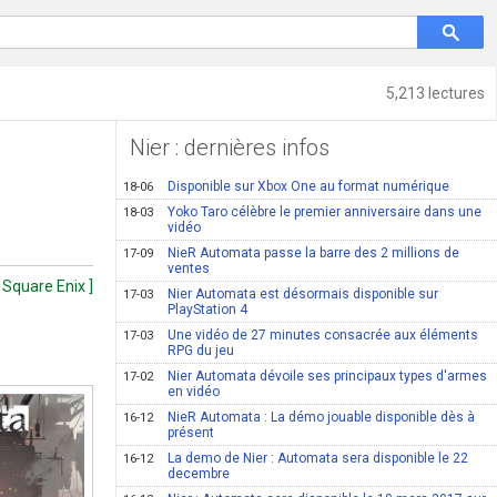
5,213 lectures
Nier : dernières infos
Disponible sur Xbox One au format numérique
18-06
Yoko Taro célèbre le premier anniversaire dans une
18-03
vidéo
NieR Automata passe la barre des 2 millions de
17-09
ventes
 Square Enix ]
Nier Automata est désormais disponible sur
17-03
PlayStation 4
Une vidéo de 27 minutes consacrée aux éléments
17-03
RPG du jeu
Nier Automata dévoile ses principaux types d'armes
17-02
en vidéo
NieR Automata : La démo jouable disponible dès à
16-12
présent
La demo de Nier : Automata sera disponible le 22
16-12
decembre