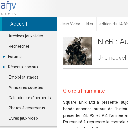
Accueil
Jeux Vidéo
Nier
édition du 14 fé
Archives jeux vidéo
NieR : A
Rechercher
Forums
Une nouvell
Tous les forums
Réseaux sociaux
Créer un compte
Dailymotion
Se connecter
Emploi et stages
Facebook
Contacter un modérateur
Google+
Annuaires sociétés
Gloire à l'humanité !
Instagram
Pinterest
Calendrier événements
Twitter
Square Enix Ltd.,a présenté auj
Youtube
Photos événements
bande-annonce autour de l'histo
présenter 2B, 9S et A2, l'armée a
Livres jeux vidéo
l'humanité à reprendre le contrôle