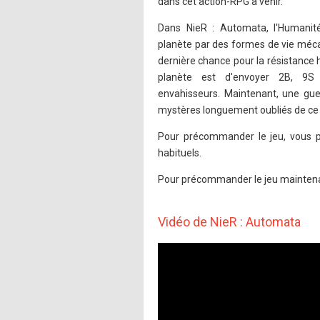
dans cet action-RPG à venir.
Dans NieR : Automata, l'Humanit
planète par des formes de vie méc
dernière chance pour la résistance
planète est d'envoyer 2B, 9S
envahisseurs. Maintenant, une guer
mystères longuement oubliés de c
Pour précommander le jeu, vous po
habituels.
Pour précommander le jeu maintena
Vidéo de NieR : Automata