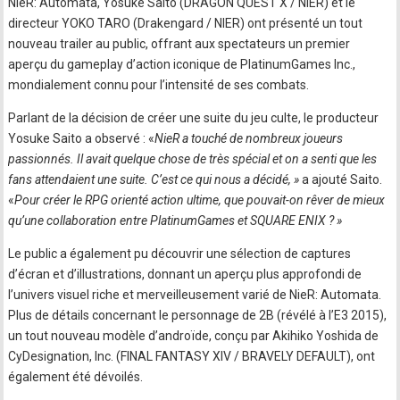
NieR: Automata, Yosuke Saito (DRAGON QUEST X / NIER) et le
directeur YOKO TARO (Drakengard / NIER) ont présenté un tout
nouveau trailer au public, offrant aux spectateurs un premier
aperçu du gameplay d’action iconique de PlatinumGames Inc.,
mondialement connu pour l’intensité de ses combats.
Parlant de la décision de créer une suite du jeu culte, le producteur
Yosuke Saito a observé : «
NieR a touché de nombreux joueurs
passionnés. Il avait quelque chose de très spécial et on a senti que les
fans attendaient une suite. C’est ce qui nous a décidé, »
a ajouté Saito.
«
Pour créer le RPG orienté action ultime, que pouvait-on rêver de mieux
qu’une collaboration entre PlatinumGames et SQUARE ENIX ? »
Le public a également pu découvrir une sélection de captures
d’écran et d’illustrations, donnant un aperçu plus approfondi de
l’univers visuel riche et merveilleusement varié de NieR: Automata.
Plus de détails concernant le personnage de 2B (révélé à l’E3 2015),
un tout nouveau modèle d’androïde, conçu par Akihiko Yoshida de
CyDesignation, Inc. (FINAL FANTASY XIV / BRAVELY DEFAULT), ont
également été dévoilés.