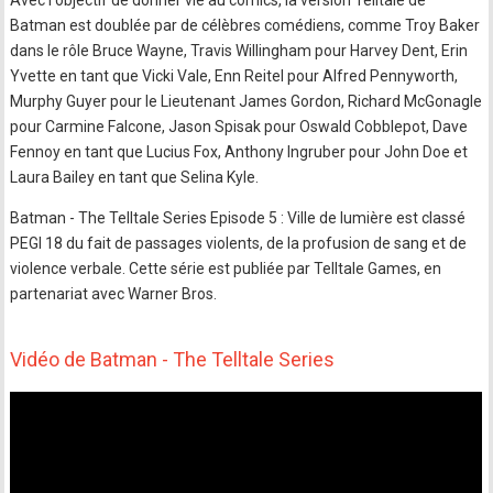
Avec l'objectif de donner vie au comics, la version Telltale de
Batman est doublée par de célèbres comédiens, comme Troy Baker
dans le rôle Bruce Wayne, Travis Willingham pour Harvey Dent, Erin
Yvette en tant que Vicki Vale, Enn Reitel pour Alfred Pennyworth,
Murphy Guyer pour le Lieutenant James Gordon, Richard McGonagle
pour Carmine Falcone, Jason Spisak pour Oswald Cobblepot, Dave
Fennoy en tant que Lucius Fox, Anthony Ingruber pour John Doe et
Laura Bailey en tant que Selina Kyle.
Batman - The Telltale Series Episode 5 : Ville de lumière est classé
PEGI 18 du fait de passages violents, de la profusion de sang et de
violence verbale. Cette série est publiée par Telltale Games, en
partenariat avec Warner Bros.
Vidéo de Batman - The Telltale Series