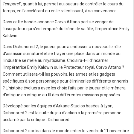
Temporel"
, quant à lui, permet au joueurs de contrôler le cours du
temps, en l'accélérant ou en le ralentissant, à sa convenance.
Dans cette bande-annonce Corvo Attano part se venger de
l'usurpateur qui s'est emparé du trône de sa fille, l'Impératrice Emily
Kaldwin.
Dans Dishonored 2, le joueur pourra endosser à nouveau le rôle
d'assassin surnaturel et se frayer une place dans un monde où
l'industrie se mêle au mysticisme. Choisira-t-il d'incarner
l'Impératrice Emily Kaldwin ou le Protecteur royal, Corvo Attano ?
Comment utilisera-t-il les pouvoirs, les armes et les gadgets
spécifiques à son personnage pour éliminer les différents ennemis
? L'histoire évoluera avec les choix faits par le joueur et le mènera
d'intrigue en intrigue au fil des différentes missions proposées.
Développé par les équipes d'Arkane Studios basées à Lyon,
Dishonored 2 est la suite du jeu d'action à la première personne
acclamé par la critique : Dishonored.
Dishonored 2 sortira dans le monde entier le vendredi 11 novembre