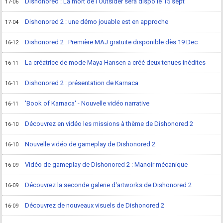
Dishonored : La mort de l'Outsider sera dispo le 15 sept
17-06
Dishonored 2 : une démo jouable est en approche
17-04
Dishonored 2 : Première MAJ gratuite disponible dès 19 Dec
16-12
La créatrice de mode Maya Hansen a créé deux tenues inédites
16-11
Dishonored 2 : présentation de Karnaca
16-11
'Book of Karnaca' - Nouvelle vidéo narrative
16-11
Découvrez en vidéo les missions à thème de Dishonored 2
16-10
Nouvelle vidéo de gameplay de Dishonored 2
16-10
Vidéo de gameplay de Dishonored 2 : Manoir mécanique
16-09
Découvrez la seconde galerie d'artworks de Dishonored 2
16-09
Découvrez de nouveaux visuels de Dishonored 2
16-09