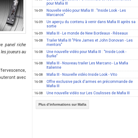
pour Mafia III
Nouvelle vidéo pour Mafia III : "Inside Look - Les
16-09
Marcanos"
Un aperçu du contenu à venir dans Mafia III après sa
16-09
sortie
Mafia III - Le monde de New Bordeaux - Réseaux
16-09
Trailer Mafia III "Père James et John Donovan - Les
16-08
ce panel riche
mentors"
les joueurs au
Une nouvelle vidéo pour Mafia III : "Inside Look -
16-08
Burke"
Mafia III - Nouveau trailer Les Marcano - La Mafia
16-08
Italienne
ffervescence,
Mafia III - Nouvelle vidéo Inside Look - Vito
16-08
outeront avec
Offre exclusive pack d'armes en précommande de
16-08
Mafia III
Une nouvelle vidéo sur Les Coulisses de Mafia III
16-08
Plus d'informations sur Mafia