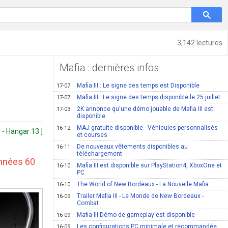
3,142 lectures
Mafia : dernières infos
Mafia III : Le signe des temps est Disponible
17-07
Mafia III : Le signe des temps disponible le 25 juillet
17-07
2K annonce qu'une démo jouable de Mafia III est
17-03
disponible
MAJ gratuite disponible - Véhicules personnalisés
16-12
 - Hangar 13 ]
et courses
De nouveaux vêtements disponibles au
16-11
téléchargement
années 60
Mafia III est disponible sur PlayStation4, XboxOne et
16-10
PC
The World of New Bordeaux - La Nouvelle Mafia
16-10
Trailer Mafia III - Le Monde de New Bordeaux -
16-09
Combat
Mafia III Démo de gameplay est disponible
16-09
Les configurations PC minimale et recommandée
16-09