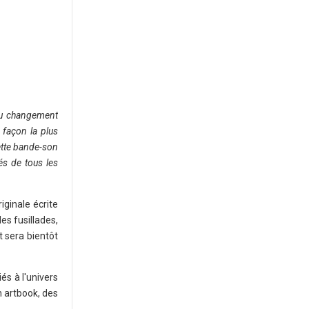
 au changement
a façon la plus
tte bande-son
és de tous les
ginale écrite
es fusillades,
 sera bientôt
és à l'univers
n artbook, des