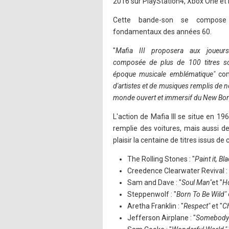
2016 sur PlayStation4, Xbox One et 
Cette bande-son se compose
fondamentaux des années 60.
"
Mafia III proposera aux joueur
composée de plus de 100 titres so
époque musicale emblématique"
com
d'artistes et de musiques remplis de 
monde ouvert et immersif du New Bor
L'action de Mafia III se situe en 
remplie des voitures, mais aussi d
plaisir la centaine de titres issus d
The Rolling Stones : "
Paint it, Bla
Creedence Clearwater Revival : 
Sam and Dave : "
Soul Man"
et "
Ho
Steppenwolf : "
Born To Be Wild"
Aretha Franklin : "
Respect"
et "
Ch
Jefferson Airplane : "
Somebody 