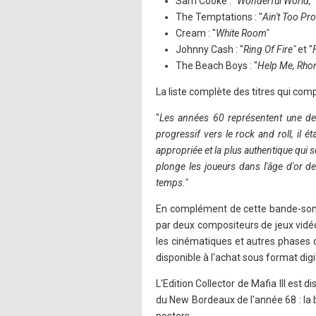
Sam Cooke : "
Wonderful World,"
The Temptations : "
Ain't Too Pr
Cream : "
White Room"
Johnny Cash : "
Ring Of Fire"
et "
The Beach Boys : "
Help Me, Rho
La liste complète des titres qui com
"
Les années 60 représentent une des
progressif vers le rock and roll, il 
appropriée et la plus authentique qui s
plonge les joueurs dans l'âge d'or de
temps."
En complément de cette bande-son s
par deux compositeurs de jeux vidéo 
les cinématiques et autres phases 
disponible à l'achat sous format dig
L'Edition Collector de Mafia III est 
du New Bordeaux de l'année 68 : la b