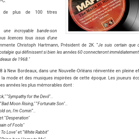
PC.
 de plus de 100 titres
s une incroyable bande-son
us licences tous issus d'une
mente Christoph Hartmann, Président de 2K. "
Je suis certain que 
nostalgie qui définissent si bien les années 60 connecteront immédiatement 
deaux de 1968."
1968 à New Bordeaux, dans une Nouvelle-Orléans réinventée en pleine e
e la mode et des musiques inspirées de cette époque. Les joueurs éc
e ces années les plus mémorables dont :
ck,"
"
Sympathy for the Devil"
…
"
Bad Moon Rising,"
"
Fortunate Son"
…
ld on, I'm Comin'"
…
et "
Desperation"
ain of Fools"
To Love"
et "
White Rabbit"