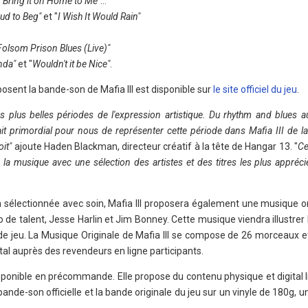
"
Bring it on Home to Me"
…
oud to Beg"
et "
I Wish It Would Rain"
Folsom Prison Blues (Live)"
nda"
et "
Wouldn't it be Nice"
.
posent la bande-son de Mafia III est disponible sur
le site officiel du jeu
.
 plus belles périodes de l'expression artistique. Du rhythm and blues
était primordial pour nous de représenter cette période dans Mafia III de l
oit"
ajoute Haden Blackman, directeur créatif à la tête de Hangar 13. "
Ce
 la musique avec une sélection des artistes et des titres les plus appréci
électionnée avec soin, Mafia III proposera également une musique ori
de talent, Jesse Harlin et Jim Bonney. Cette musique viendra illustrer l
de jeu. La Musique Originale de Mafia III se compose de 26 morceaux et
ital auprès des revendeurs en ligne participants.
disponible en précommande. Elle propose du contenu physique et digital li
ande-son officielle et la bande originale du jeu sur un vinyle de 180g, u