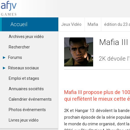
Accueil
Jeux Vidéo
Mafia
édition du 23
Archives jeux vidéo
Mafia III
Rechercher
Forums
2K dévoile l
Tous les forums
Réseaux sociaux
Créer un compte
Dailymotion
Se connecter
Emploi et stages
Facebook
Contacter un modérateur
Google+
Annuaires sociétés
Mafia III propose plus de 10
Instagram
Pinterest
qui reflètent le mieux cette
Calendrier événements
Twitter
Youtube
Photos événements
2K et Hangar 13 dévoilent la bande-
prochain épisode de la série populai
Livres jeux vidéo
le monde du crime organisé, dont la 