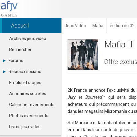
Accueil
Jeux Vidéo
Mafia
édition du 02
Archives jeux vidéo
Mafia III
Rechercher
Forums
Offre exclu
Tous les forums
Réseaux sociaux
Créer un compte
Dailymotion
Se connecter
Emploi et stages
Facebook
Contacter un modérateur
2K France annonce l'exclusivité du 
Google+
Annuaires sociétés
Jury et Bourreau"
* qui sera disp
Instagram
Pinterest
acheteurs qui précommandent ou
Calendrier événements
Twitter
dans les magasins Micromania ou s
Youtube
Photos événements
Sal Marcano et la mafia italienne on
Livres jeux vidéo
erreur. Dans leur quête de pouvoir a
Lincoln Clay, le seul homme capab