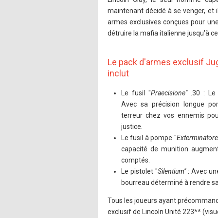
maintenant décidé à se venger, et il
armes exclusives conçues pour une
détruire la mafia italienne jusqu'à ce 
Le pack d'armes exclusif Jug
inclut
Le fusil "
Praecisione"
.30 : Le
Avec sa précision longue po
terreur chez vos ennemis pou
justice.
Le fusil à pompe "
Exterminatore
capacité de munition augmenté
comptés.
Le pistolet "
Silentium"
: Avec une
bourreau déterminé à rendre sa 
Tous les joueurs ayant précommandé
exclusif de Lincoln Unité 223** (visu