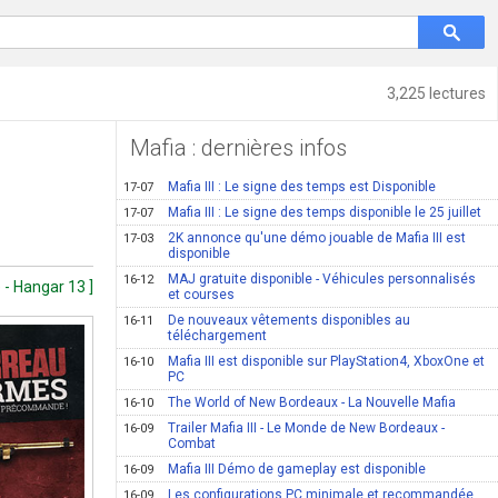
3,225 lectures
Mafia : dernières infos
Mafia III : Le signe des temps est Disponible
17-07
Mafia III : Le signe des temps disponible le 25 juillet
17-07
2K annonce qu'une démo jouable de Mafia III est
17-03
disponible
MAJ gratuite disponible - Véhicules personnalisés
16-12
 - Hangar 13 ]
et courses
De nouveaux vêtements disponibles au
16-11
téléchargement
Mafia III est disponible sur PlayStation4, XboxOne et
16-10
PC
The World of New Bordeaux - La Nouvelle Mafia
16-10
Trailer Mafia III - Le Monde de New Bordeaux -
16-09
Combat
Mafia III Démo de gameplay est disponible
16-09
Les configurations PC minimale et recommandée
16-09