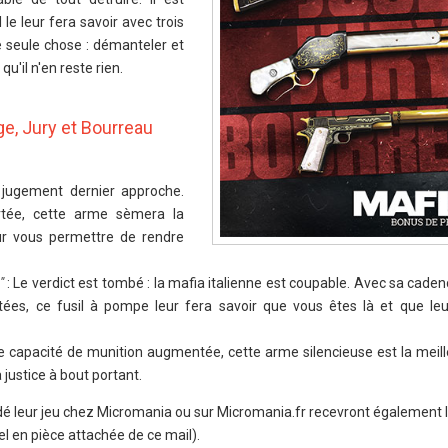
 le leur fera savoir avec trois
 seule chose : démanteler et
qu'il n'en reste rien.
e, Jury et Bourreau
 jugement dernier approche.
rtée, cette arme sèmera la
r vous permettre de rendre
"
: Le verdict est tombé : la mafia italienne est coupable. Avec sa cadenc
es, ce fusil à pompe leur fera savoir que vous êtes là et que leu
 capacité de munition augmentée, cette arme silencieuse est la meille
justice à bout portant.
 leur jeu chez Micromania ou sur Micromania.fr recevront également le
el en pièce attachée de ce mail).