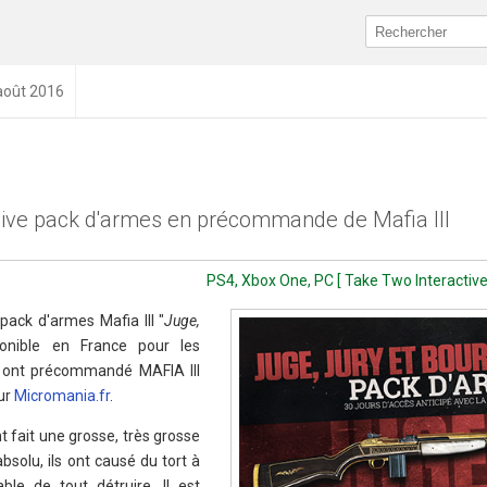
 août 2016
sive pack d'armes en précommande de Mafia III
PS4, Xbox One, PC [ Take Two Interactive
pack d'armes Mafia III "
Juge,
onible en France pour les
 ont précommandé MAFIA III
ur
Micromania.fr
.
t fait une grosse, très grosse
bsolu, ils ont causé du tort à
le de tout détruire. Il est