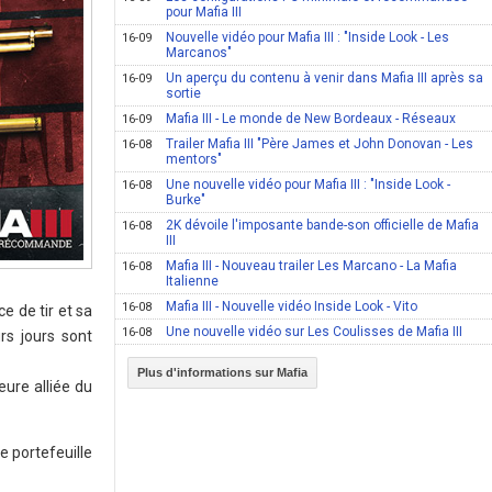
pour Mafia III
Nouvelle vidéo pour Mafia III : "Inside Look - Les
16-09
Marcanos"
Un aperçu du contenu à venir dans Mafia III après sa
16-09
sortie
Mafia III - Le monde de New Bordeaux - Réseaux
16-09
Trailer Mafia III "Père James et John Donovan - Les
16-08
mentors"
Une nouvelle vidéo pour Mafia III : "Inside Look -
16-08
Burke"
2K dévoile l'imposante bande-son officielle de Mafia
16-08
III
Mafia III - Nouveau trailer Les Marcano - La Mafia
16-08
Italienne
Mafia III - Nouvelle vidéo Inside Look - Vito
16-08
e de tir et sa
Une nouvelle vidéo sur Les Coulisses de Mafia III
16-08
rs jours sont
Plus d'informations sur Mafia
ure alliée du
 portefeuille