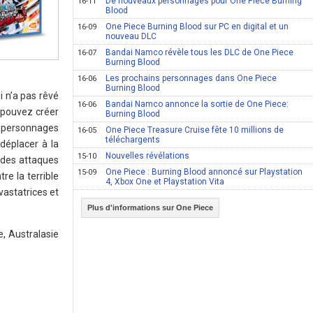
De nouveaux personnages pour One Piece Burning
16-11
Blood
One Piece Burning Blood sur PC en digital et un
16-09
nouveau DLC
Bandai Namco révèle tous les DLC de One Piece
16-07
Burning Blood
Les prochains personnages dans One Piece
16-06
Burning Blood
i n’a pas rêvé
Bandai Namco annonce la sortie de One Piece:
16-06
s pouvez créer
Burning Blood
s personnages
One Piece Treasure Cruise fête 10 millions de
16-05
téléchargents
déplacer à la
Nouvelles révélations
15-10
r des attaques
One Piece : Burning Blood annoncé sur Playstation
15-09
re la terrible
4, Xbox One et Playstation Vita
vastatrices et
Plus d'informations sur One Piece
, Australasie