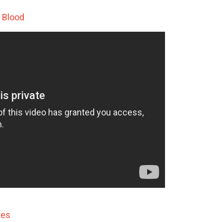
g Blood
res