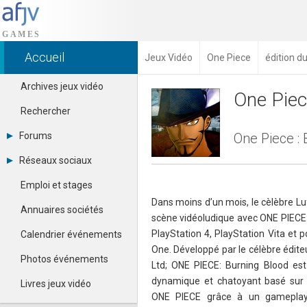
Accueil
Jeux Vidéo
One Piece
édition d
Archives jeux vidéo
One Piec
Rechercher
Forums
One Piece : 
Tous les forums
Réseaux sociaux
Créer un compte
Dailymotion
Se connecter
Emploi et stages
Facebook
Contacter un modérateur
Dans moins d’un mois, le cèlèbre Luf
Google+
Annuaires sociétés
scène vidéoludique avec ONE PIECE:
Instagram
Pinterest
PlayStation 4, PlayStation Vita et 
Calendrier événements
Twitter
One. Développé par le célèbre édite
Youtube
Photos événements
Ltd; ONE PIECE: Burning Blood e
dynamique et chatoyant basé sur l
Livres jeux vidéo
ONE PIECE grâce à un gameplay u