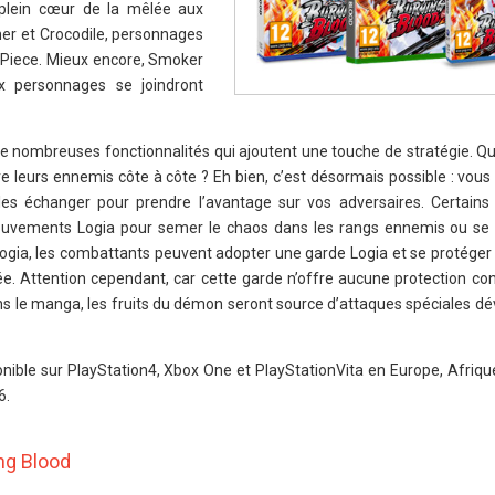
 plein cœur de la mêlée aux
er et Crocodile, personnages
Piece. Mieux encore, Smoker
 personnages se joindront
e nombreuses fonctionnalités qui ajoutent une touche de stratégie. Qu
e leurs ennemis côte à côte ? Eh bien, c’est désormais possible : vou
es échanger pour prendre l’avantage sur vos adversaires. Certain
 mouvements Logia pour semer le chaos dans les rangs ennemis ou se 
ts Logia, les combattants peuvent adopter une garde Logia et se protége
. Attention cependant, car cette garde n’offre aucune protection cont
s le manga, les fruits du démon seront source d’attaques spéciales dé
nible sur PlayStation4, Xbox One et PlayStationVita en Europe, Afrique
6.
ng Blood