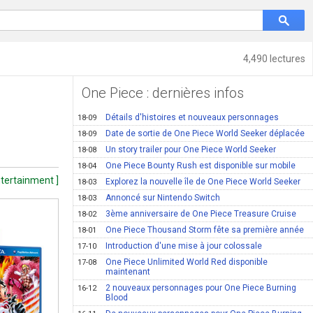
4,490 lectures
One Piece : dernières infos
Détails d'histoires et nouveaux personnages
18-09
Date de sortie de One Piece World Seeker déplacée
18-09
Un story trailer pour One Piece World Seeker
18-08
One Piece Bounty Rush est disponible sur mobile
18-04
tertainment ]
Explorez la nouvelle île de One Piece World Seeker
18-03
Annoncé sur Nintendo Switch
18-03
3ème anniversaire de One Piece Treasure Cruise
18-02
One Piece Thousand Storm fête sa première année
18-01
Introduction d'une mise à jour colossale
17-10
One Piece Unlimited World Red disponible
17-08
maintenant
2 nouveaux personnages pour One Piece Burning
16-12
Blood