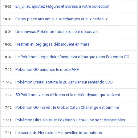
En juillet, ajoutez Fulguris et Boréas à votre collection
18-06
Faites place aux amis, aux échanges et aux cadeaux
18-06
Un nouveau Pokémon fabuleux a été découvert
18-04
Heatran et Regigigas débarquent en mars
18-02
Le Pokémon Légendaire Rayquaza débarque dans Pokémon GO
18-02
Pokémon GO annonce le mode AR+
17-12
Pokémon Cristal sortirta le 26 Janvier sur Nintendo 3DS
17-12
50 Pokémon venus d'Hoenn et la météo dynamique arrivent
17-12
Pokémon GO Travel : le Global Catch Challenge est terminé
17-12
Pokémon Ultra-Soleil et Pokémon Ultra-Lune sont disponibles
17-11
Le secret de Necrozma – nouvelles informations
17-11