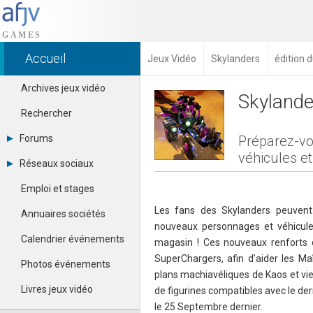
Accueil
Jeux Vidéo
Skylanders
édition 
Archives jeux vidéo
Skylande
Rechercher
Forums
Préparez-vo
véhicules e
Tous les forums
Réseaux sociaux
Créer un compte
Dailymotion
Se connecter
Emploi et stages
Facebook
Contacter un modérateur
Google+
Les fans des Skylanders peuvent 
Annuaires sociétés
Instagram
nouveaux personnages et véhicules
Pinterest
Calendrier événements
magasin ! Ces nouveaux renforts
Twitter
SuperChargers, afin d’aider les Maî
Youtube
Photos événements
plans machiavéliques de Kaos et vie
Livres jeux vidéo
de figurines compatibles avec le der
le 25 Septembre dernier.