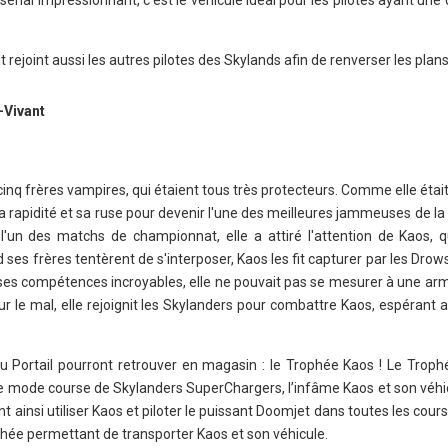
senal impressionnant, c’est le véhicule idéal pour les pilotes ayant une 
ejoint aussi les autres pilotes des Skylands afin de renverser les plan
Vivant
inq frères vampires, qui étaient tous très protecteurs. Comme elle était 
r sa rapidité et sa ruse pour devenir l'une des meilleures jammeuses de la 
l'un des matchs de championnat, elle a attiré l'attention de Kaos, 
s frères tentèrent de s'interposer, Kaos les fit capturer par les Drows
es compétences incroyables, elle ne pouvait pas se mesurer à une ar
 le mal, elle rejoignit les Skylanders pour combattre Kaos, espérant a
du Portail pourront retrouver en magasin : le Trophée Kaos ! Le Trop
mode course de Skylanders SuperChargers, l’infâme Kaos et son véhicu
t ainsi utiliser Kaos et piloter le puissant Doomjet dans toutes les cour
phée permettant de transporter Kaos et son véhicule.