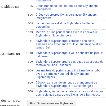
Imaginators
Crash Bandicoot est de retour dans Skylanders
16-06
ndiablées sur
Imaginators
Créez vos propres Skylanders avec Skylanders
16-06
Imaginators
Lancement mondial de Skylanders Battlecast
16-05
aujourd'hui
Mettez le turbo pour pâques avec les nouveaux
16-03
Skylanders : Superchargers
Skylanders Superchargers propose dès cette
15-11
semaine une expérience multijoueur en ligne et en
temps réel
Skylanders Superchargers vous souhaite un joyeux
15-10
ruit dans un
halloween
Skylanders Superchargers s'attaque aux circuits de
15-09
moto avec Enea Bastianini
Les maitres du portail sont prêts à mettre le turbo
15-09
avec la sortie ce vendredi de Skylanders
Superchargers !
Découvrez la bande-annonce de lancement de
15-09
Skylanders Superchargers : « Superchargé »
Skylanders, leader de la catégorie des jouets vidéo,
15-08
donne vie aux cartes avec Skylanders Battlecast
e des tombes.
Plus d'informations sur Skylanders