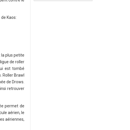
dent contre le
s de Kaos:
la plus petite
ligue de roller
qui est tombé
. Roller Brawl
mée de Drows.
insi retrouver
hée permet de
le aérien, le
ses aériennes,