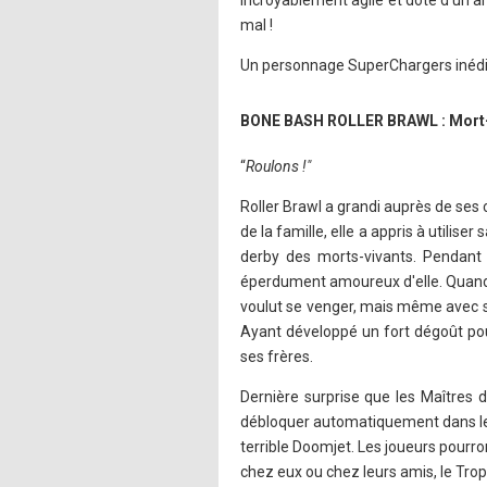
Incroyablement agile et doté d'un ar
mal !
Un personnage SuperChargers inédit r
BONE BASH ROLLER BRAWL : Mort-
“
Roulons !"
Roller Brawl a grandi auprès de ses c
de la famille, elle a appris à utilise
derby des morts-vivants. Pendant 
éperdument amoureux d'elle. Quand se
voulut se venger, mais même avec s
Ayant développé un fort dégoût pour
ses frères.
Dernière surprise que les Maîtres 
débloquer automatiquement dans le 
terrible Doomjet. Les joueurs pourron
chez eux ou chez leurs amis, le Tro