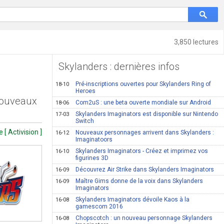
3,850 lectures
Skylanders : dernières infos
Pré-inscriptions ouvertes pour Skylanders Ring of
18-10
Heroes
nouveaux
Com2uS : une beta ouverte mondiale sur Android
18-06
Skylanders Imaginators est disponible sur Nintendo
17-03
Switch
 [ Activision ]
Nouveaux personnages arrivent dans Skylanders :
16-12
Imaginatoors
Skylanders Imaginators - Créez et imprimez vos
16-10
figurines 3D
Découvrez Air Strike dans Skylanders Imaginators
16-09
Maître Gims donne de la voix dans Skylanders
16-09
Imaginators
Skylanders Imaginators dévoile Kaos à la
16-08
gamescom 2016
Chopscotch : un nouveau personnage Skylanders
16-08