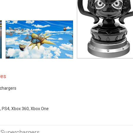
res
rchargers
S3, PS4, Xbox 360, Xbox One
: Superchargers