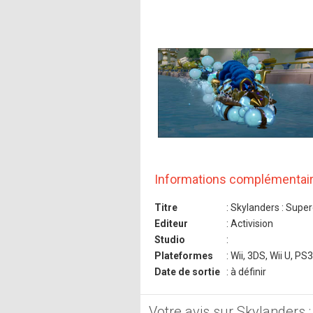
Informations complémentai
Titre
: Skylanders : Supe
Editeur
: Activision
Studio
:
Plateformes
: Wii, 3DS, Wii U, P
Date de sortie
: à définir
Votre avis sur Skylanders 