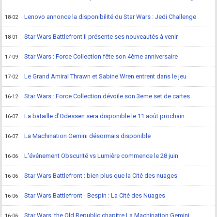
Lenovo annonce la disponibilité du Star Wars : Jedi Challenge
18-02
Star Wars Battlefront II présente ses nouveautés à venir
18-01
Star Wars : Force Collection fête son 4ème anniversaire
17-09
Le Grand Amiral Thrawn et Sabine Wren entrent dans le jeu
17-02
Star Wars : Force Collection dévoile son 3eme set de cartes
16-12
La bataille d'Odessen sera disponible le 11 août prochain
16-07
La Machination Gemini désormais disponible
16-07
L'événement Obscurité vs Lumière commence le 28 juin
16-06
Star Wars Battlefront : bien plus que la Cité des nuages
16-06
Star Wars Battlefront - Bespin : La Cité des Nuages
16-06
Star Wars: the Old Republic chapitre La Machination Gemini
16-06