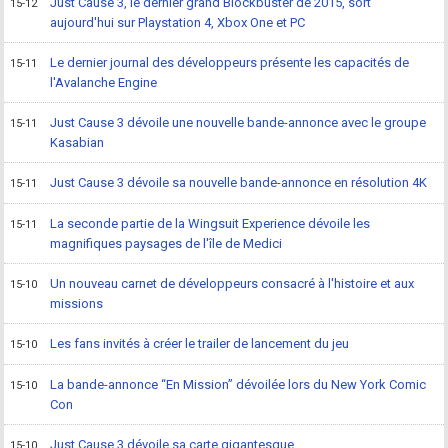
Just Cause 3, le dernier grand Blockbuster de 2015, sort
15-12
aujourd'hui sur Playstation 4, Xbox One et PC
Le dernier journal des développeurs présente les capacités de
15-11
l'Avalanche Engine
Just Cause 3 dévoile une nouvelle bande-annonce avec le groupe
15-11
Kasabian
Just Cause 3 dévoile sa nouvelle bande-annonce en résolution 4K
15-11
La seconde partie de la Wingsuit Experience dévoile les
15-11
magnifiques paysages de l'île de Medici
Un nouveau carnet de développeurs consacré à l'histoire et aux
15-10
missions
Les fans invités à créer le trailer de lancement du jeu
15-10
La bande-annonce “En Mission” dévoilée lors du New York Comic
15-10
Con
Just Cause 3 dévoile sa carte gigantesque
15-10