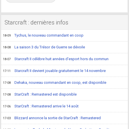
Starcraft : dernières infos
Tychus, le nouveau commandant en coop
18-09
La saison 3 du Trésor de Guerre se dévoile
18-08
Starcraft II célèbre huit années d'esport hors du commun
18-07
Starcraft II devient jouable gratuitement le 14 novembre
17-11
Dehaka, nouveau commandant en coop, est disponible
17-08
StarCraft : Remastered est disponible
17-08
StarCraft : Remastered arrive le 14 août
17-06
Blizzard annonce la sortie de StarCraft : Remastered
17-03