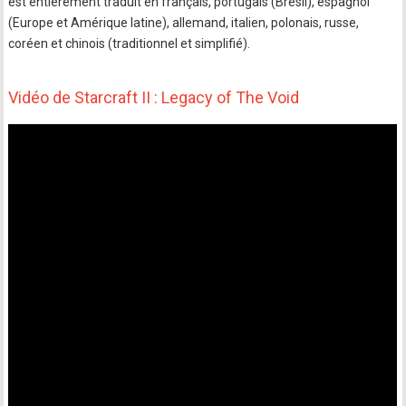
est entièrement traduit en français, portugais (Brésil), espagnol
(Europe et Amérique latine), allemand, italien, polonais, russe,
coréen et chinois (traditionnel et simplifié).
Vidéo de Starcraft II : Legacy of The Void