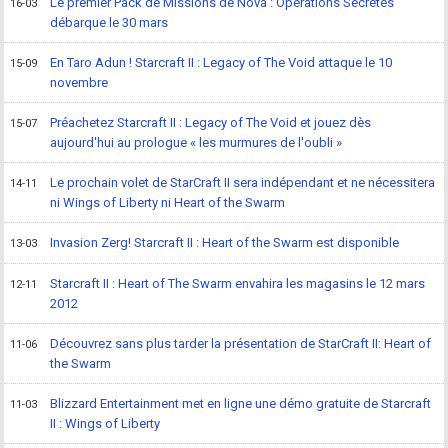
Le premier Pack de Missions de Nova : Opérations Secrètes
16-03
débarque le 30 mars
En Taro Adun ! Starcraft II : Legacy of The Void attaque le 10
15-09
novembre
Préachetez Starcraft II : Legacy of The Void et jouez dès
15-07
aujourd'hui au prologue « les murmures de l'oubli »
Le prochain volet de StarCraft II sera indépendant et ne nécessitera
14-11
ni Wings of Liberty ni Heart of the Swarm
Invasion Zerg! Starcraft II : Heart of the Swarm est disponible
13-03
Starcraft II : Heart of The Swarm envahira les magasins le 12 mars
12-11
2012
Découvrez sans plus tarder la présentation de StarCraft II: Heart of
11-06
the Swarm
Blizzard Entertainment met en ligne une démo gratuite de Starcraft
11-03
II : Wings of Liberty