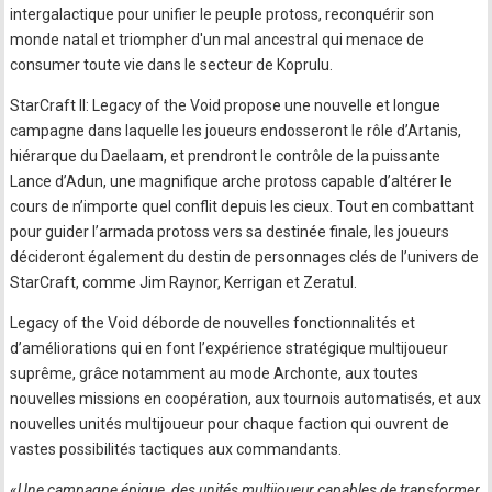
intergalactique pour unifier le peuple protoss, reconquérir son
monde natal et triompher d'un mal ancestral qui menace de
consumer toute vie dans le secteur de Koprulu.
StarCraft II: Legacy of the Void propose une nouvelle et longue
campagne dans laquelle les joueurs endosseront le rôle d’Artanis,
hiérarque du Daelaam, et prendront le contrôle de la puissante
Lance d’Adun, une magnifique arche protoss capable d’altérer le
cours de n’importe quel conflit depuis les cieux. Tout en combattant
pour guider l’armada protoss vers sa destinée finale, les joueurs
décideront également du destin de personnages clés de l’univers de
StarCraft, comme Jim Raynor, Kerrigan et Zeratul.
Legacy of the Void déborde de nouvelles fonctionnalités et
d’améliorations qui en font l’expérience stratégique multijoueur
suprême, grâce notamment au mode Archonte, aux toutes
nouvelles missions en coopération, aux tournois automatisés, et aux
nouvelles unités multijoueur pour chaque faction qui ouvrent de
vastes possibilités tactiques aux commandants.
«
Une campagne épique, des unités multijoueur capables de transformer