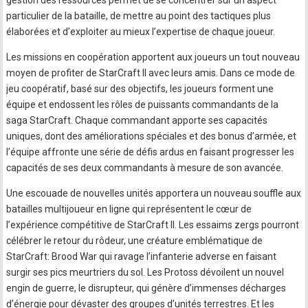
gestion des ressources permet de se concentrer sur un aspect
particulier de la bataille, de mettre au point des tactiques plus
élaborées et d’exploiter au mieux l’expertise de chaque joueur.
Les missions en coopération apportent aux joueurs un tout nouveau
moyen de profiter de StarCraft II avec leurs amis. Dans ce mode de
jeu coopératif, basé sur des objectifs, les joueurs forment une
équipe et endossent les rôles de puissants commandants de la
saga StarCraft. Chaque commandant apporte ses capacités
uniques, dont des améliorations spéciales et des bonus d’armée, et
l’équipe affronte une série de défis ardus en faisant progresser les
capacités de ses deux commandants à mesure de son avancée.
Une escouade de nouvelles unités apportera un nouveau souffle aux
batailles multijoueur en ligne qui représentent le cœur de
l’expérience compétitive de StarCraft II. Les essaims zergs pourront
célébrer le retour du rôdeur, une créature emblématique de
StarCraft: Brood War qui ravage l’infanterie adverse en faisant
surgir ses pics meurtriers du sol. Les Protoss dévoilent un nouvel
engin de guerre, le disrupteur, qui génère d’immenses décharges
d’énergie pour dévaster des groupes d’unités terrestres. Et les