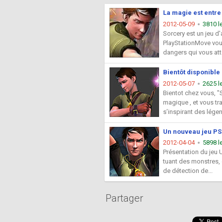
La magie est entr
2012-05-09
3810 l
Sorcery est un jeu d
PlayStationMove vous
dangers qui vous atte
Bientôt disponible
2012-05-07
2625 l
Bientot chez vous, "S
magique , et vous t
s’inspirant des légen
Un nouveau jeu PS3 
2012-04-04
5898 l
Présentation du jeu 
tuant des monstres, 
de détection de...
Partager