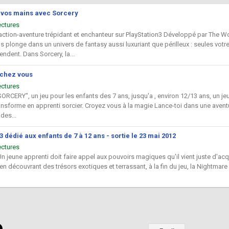
e vos mains avec Sorcery
ectures
'action-aventure trépidant et enchanteur sur PlayStation3 Développé par The Wo
 plonge dans un univers de fantasy aussi luxuriant que périlleux : seules votre
ndent. Dans Sorcery, la...
 chez vous
ectures
ORCERY", un jeu pour les enfants des 7 ans, jusqu'a , environ 12/13 ans, un jeu
ransforme en apprenti sorcier. Croyez vous à la magie Lance-toi dans une ave
des...
dédié aux enfants de 7 à 12 ans - sortie le 23 mai 2012
ectures
Un jeune apprenti doit faire appel aux pouvoirs magiques qu'il vient juste d'a
en découvrant des trésors exotiques et terrassant, à la fin du jeu, la Nightma