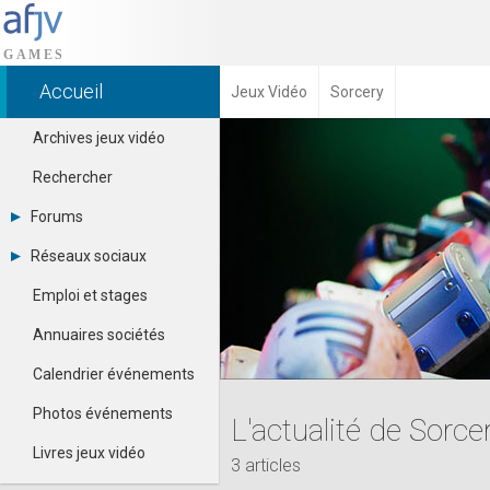
Accueil
Jeux Vidéo
Sorcery
Archives jeux vidéo
Rechercher
Forums
Tous les forums
Réseaux sociaux
-
Dailymotion
-
Emploi et stages
Facebook
Contacter un modérateur
Google+
Annuaires sociétés
Instagram
Pinterest
Calendrier événements
Twitter
Youtube
Photos événements
L'actualité de Sorce
Livres jeux vidéo
3 articles