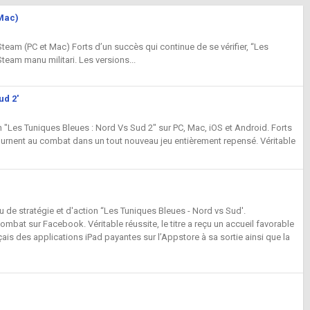
/Mac)
Steam (PC et Mac) Forts d’un succès qui continue de se vérifier, “Les
team manu militari. Les versions...
ud 2'
 "Les Tuniques Bleues : Nord Vs Sud 2" sur PC, Mac, iOS et Android. Forts
tournent au combat dans un tout nouveau jeu entièrement repensé. Véritable
de stratégie et d'action “Les Tuniques Bleues - Nord vs Sud'.
mbat sur Facebook. Véritable réussite, le titre a reçu un accueil favorable
çais des applications iPad payantes sur l’Appstore à sa sortie ainsi que la