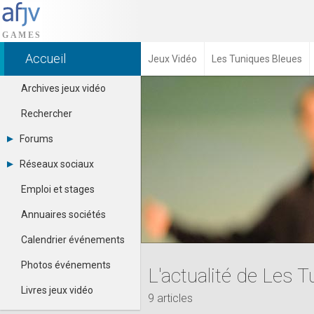
Accueil
Jeux Vidéo
Les Tuniques Bleues
Archives jeux vidéo
Rechercher
Forums
Tous les forums
Réseaux sociaux
-
Dailymotion
-
Emploi et stages
Facebook
Contacter un modérateur
Google+
Annuaires sociétés
Instagram
Pinterest
Calendrier événements
Twitter
Youtube
Photos événements
L'actualité de Les 
Livres jeux vidéo
9 articles