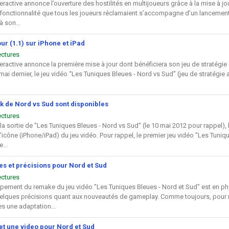
ractive annonce l’ouverture des hostilités en multijoueurs grâce à la mise à jo
 fonctionnalité que tous les joueurs réclamaient s’accompagne d’un lancement s
 son...
ur (1.1) sur iPhone et iPad
ectures
eractive annonce la première mise à jour dont bénéficiera son jeu de stratégie
 mai dernier, le jeu vidéo “Les Tuniques Bleues - Nord vs Sud” (jeu de stratégi
ck de Nord vs Sud sont disponibles
ectures
a sortie de "Les Tuniques Bleues - Nord vs Sud" (le 10 mai 2012 pour rappel), l
l'icône (iPhone/iPad) du jeu vidéo. Pour rappel, le premier jeu vidéo "Les Tuni
...
s et précisions pour Nord et Sud
ectures
pement du remake du jeu vidéo "Les Tuniques Bleues - Nord et Sud" est en phas
lques précisions quant aux nouveautés de gameplay. Comme toujours, pour rap
ès une adaptation...
et une video pour Nord et Sud