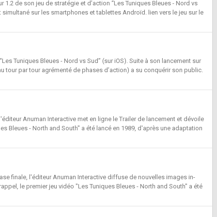
ur 1.2 de son jeu de stratégie et d’action “Les Tuniques Bleues - Nord vs
imultané sur les smartphones et tablettes Androïd. lien vers le jeu sur le
 “Les Tuniques Bleues - Nord vs Sud” (sur iOS). Suite à son lancement sur
e au tour par tour agrémenté de phases d’action) a su conquérir son public.
'éditeur Anuman Interactive met en ligne le Trailer de lancement et dévoile
ques Bleues - North and South" a été lancé en 1989, d'après une adaptation
e finale, l'éditeur Anuman Interactive diffuse de nouvelles images in-
pel, le premier jeu vidéo "Les Tuniques Bleues - North and South" a été