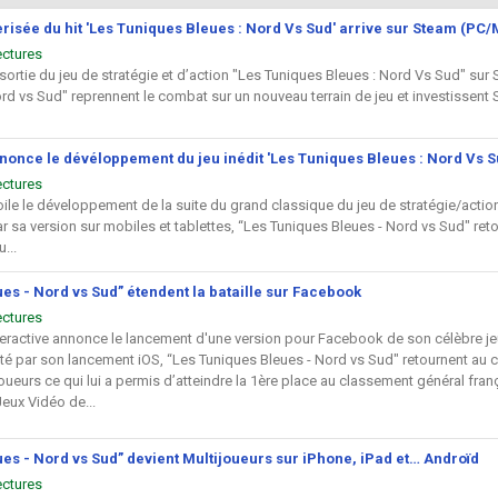
risée du hit 'Les Tuniques Bleues : Nord Vs Sud' arrive sur Steam (PC
ectures
sortie du jeu de stratégie et d’action "Les Tuniques Bleues : Nord Vs Sud" sur 
rd vs Sud" reprennent le combat sur un nouveau terrain de jeu et investissent S
nonce le dévéloppement du jeu inédit 'Les Tuniques Bleues : Nord Vs S
ectures
ile le développement de la suite du grand classique du jeu de stratégie/action
r sa version sur mobiles et tablettes, “Les Tuniques Bleues - Nord vs Sud" re
u...
es - Nord vs Sud” étendent la bataille sur Facebook
ectures
eractive annonce le lancement d'une version pour Facebook de son célèbre jeu 
té par son lancement iOS, “Les Tuniques Bleues - Nord vs Sud" retournent au co
oueurs ce qui lui a permis d’atteindre la 1ère place au classement général fran
Jeux Vidéo de...
es - Nord vs Sud” devient Multijoueurs sur iPhone, iPad et… Androïd
ectures