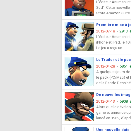
L’éditeur Anuman Inte
Sud”. Cette nouvelle
Store Amazon Suite à
Première mise à jo
2012-07-18
2913 l
L’éditeur Anuman Int
iPhone et iPad, le 10
Le jeu a reçu un...
Le Trailer et le pa
2012-04-28
5861 l
A quelques jours de l
le pack (PC/Mac) et 
de la Bande Dessinée
De nouvelles image
2012-04-13
5908 l
Alors que le dévelop
game et annonce que
lancé en 1989, d'apr
Une nouvelle date 