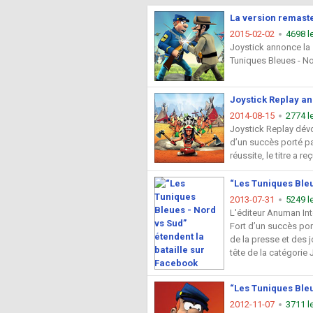
La version remaste
2015-02-02
4698 l
Joystick annonce la 
Tuniques Bleues - No
Joystick Replay an
2014-08-15
2774 l
Joystick Replay dévo
d’un succès porté pa
réussite, le titre a reç
“Les Tuniques Bleu
2013-07-31
5249 l
L'éditeur Anuman Int
Fort d’un succès por
de la presse et des j
tête de la catégorie 
“Les Tuniques Bleu
2012-11-07
3711 l