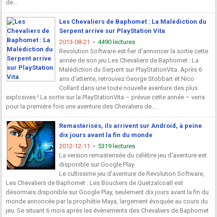
de...
Les Chevaliers de Baphomet : La Malédiction du
Serpent arrive sur PlayStation Vita
2013-08-21
4490 lectures
Revolution Software est fier d’annoncer la sortie cette
année de son jeu Les Chevaliers de Baphomet : La
Malédiction du Serpent sur PlayStationVita. Après 6
ans d'attente, retrouvez George Stobbart et Nico
Collard dans une toute nouvelle aventure des plus
explosives ! La sortie sur la PlayStationVita – prévue cette année – verra
pour la première fois une aventure des Chevaliers de...
Remasterisés, ils arrivent sur Android, à peine
dix jours avant la fin du monde
2012-12-11
5319 lectures
La version remasterisée du célèbre jeu d'aventure est
disponible sur Google Play
Le cultissime jeu d’aventure de Revolution Software,
Les Chevaliers de Baphomet : Les Boucliers de Quetzalcoatl est
désormais disponible sur Google Play, seulement dix jours avant la fin du
monde annoncée par la prophétie Maya, largement évoquée au cours du
jeu. Se situant 6 mois après les évènements des Chevaliers de Baphomet