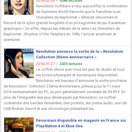
2016-02-03
3086 lectures
Revolution Software a reçu aujourd'hui la confirmation
de Guinness World Records que la franchise «Les
Chevaliers de Baphomet » détenait désormais le
Record de la «plus grande longévité d'un protagoniste de jeu d'aventure
graphique ». En effet, depuis les débuts de la série Les Chevaliers de
Baphomet : Shadow of the Templars en 1996, l'avocat américain et
aventurier...
Revolution annonce la sortie de la « Revolution:
Collection 25ème Anniversaire »
2016-01-27
3435 lectures
Le coffret ultime avec tous les jeux du studio et tous
les bonus physiques et numériques disponibles
Revolution est heureux d'annoncer la sortie prochaine
de Revolution: Collection 25ème Anniversaire, prévue pour le 11 mars
2016 exclusivement sur PC, au prix généralement constaté de 39,99 €. En
plus de l'intégralité des jeux développés par Revolution, ce coffret
contiendra des bandes dessinées, des posters, les pistes audio, une clé
USB Broken Sword et une chronologie présentant les...
Désormais disponible en magasin en France sur
PlayStation 4 et Xbox One