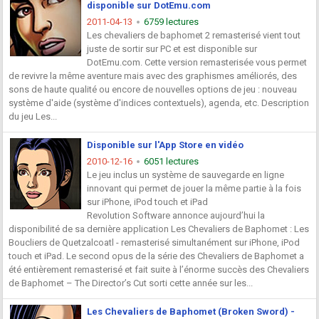
disponible sur DotEmu.com
2011-04-13
6759 lectures
Les chevaliers de baphomet 2 remasterisé vient tout
juste de sortir sur PC et est disponible sur
DotEmu.com. Cette version remasterisée vous permet
de revivre la même aventure mais avec des graphismes améliorés, des
sons de haute qualité ou encore de nouvelles options de jeu : nouveau
système d'aide (système d'indices contextuels), agenda, etc. Description
du jeu Les...
Disponible sur l'App Store en vidéo
2010-12-16
6051 lectures
Le jeu inclus un système de sauvegarde en ligne
innovant qui permet de jouer la même partie à la fois
sur iPhone, iPod touch et iPad
Revolution Software annonce aujourd’hui la
disponibilité de sa dernière application Les Chevaliers de Baphomet : Les
Boucliers de Quetzalcoatl - remasterisé simultanément sur iPhone, iPod
touch et iPad. Le second opus de la série des Chevaliers de Baphomet a
été entièrement remasterisé et fait suite à l’énorme succès des Chevaliers
de Baphomet – The Director’s Cut sorti cette année sur les...
Les Chevaliers de Baphomet (Broken Sword) -