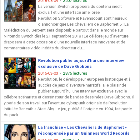
2018-08-09
2507 lectures
La version Switch proposera du contenu inédit
exclusif et une interface améliorée
Revolution Software et Ravenscourt sont heureux
d'annoncer que Les Chevaliers de Baphomet 5 : La
Malédiction du Serpent sera disponible partout dans le monde sur
Nintendo Switch dès le 21 septembre 2018 ! Le célèbre jeu d'aventure
disposera à cette occasion d'une nouvelle interface innovante et de
commentaires vidéo inédits du directeur du...
Revolution publie aujourd'hui une interview
exclusive de Dave Gibbons
2016-03-03
2876 lectures
Revolution, le développeur européen historique et à
succès de jeux d'aventure narratifs, a le plaisir de
publier aujourd'hui une interview exclusive avec le
célèbre scénariste et dessinateur de bandes dessinées Dave Gibbons. Il
y parle de son travail sur l'aventure cyberpunk originale de Revolution
intitulée Beneath a Steel Sky. Le jeu, publié à l'origine en 1994, fait partie
du pack...
La franchise « Les Chevaliers de Baphomet »
récompensée par un Guinness World Records