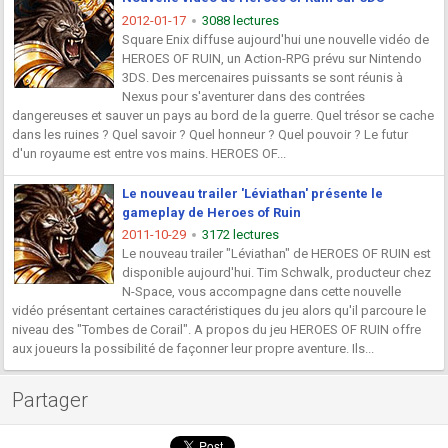
2012-01-17
3088 lectures
Square Enix diffuse aujourd'hui une nouvelle vidéo de
HEROES OF RUIN, un Action-RPG prévu sur Nintendo
3DS. Des mercenaires puissants se sont réunis à
Nexus pour s'aventurer dans des contrées
dangereuses et sauver un pays au bord de la guerre. Quel trésor se cache
dans les ruines ? Quel savoir ? Quel honneur ? Quel pouvoir ? Le futur
d'un royaume est entre vos mains. HEROES OF...
Le nouveau trailer 'Léviathan' présente le
gameplay de Heroes of Ruin
2011-10-29
3172 lectures
Le nouveau trailer "Léviathan" de HEROES OF RUIN est
disponible aujourd'hui. Tim Schwalk, producteur chez
N-Space, vous accompagne dans cette nouvelle
vidéo présentant certaines caractéristiques du jeu alors qu'il parcoure le
niveau des "Tombes de Corail". A propos du jeu HEROES OF RUIN offre
aux joueurs la possibilité de façonner leur propre aventure. Ils...
Partager