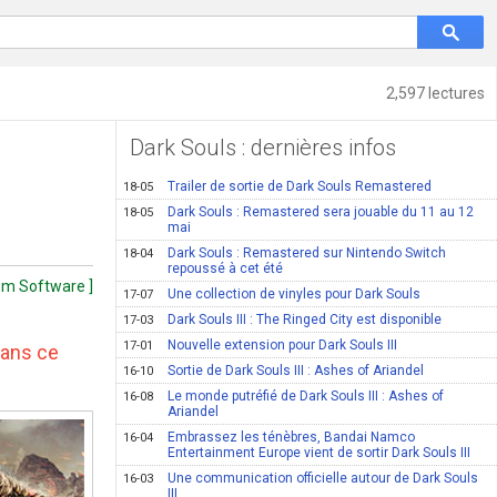
2,597 lectures
Dark Souls : dernières infos
Trailer de sortie de Dark Souls Remastered
18-05
Dark Souls : Remastered sera jouable du 11 au 12
18-05
mai
Dark Souls : Remastered sur Nintendo Switch
18-04
repoussé à cet été
om Software ]
Une collection de vinyles pour Dark Souls
17-07
Dark Souls III : The Ringed City est disponible
17-03
Nouvelle extension pour Dark Souls III
17-01
dans ce
Sortie de Dark Souls III : Ashes of Ariandel
16-10
Le monde putréfié de Dark Souls III : Ashes of
16-08
Ariandel
Embrassez les ténèbres, Bandai Namco
16-04
Entertainment Europe vient de sortir Dark Souls III
Une communication officielle autour de Dark Souls
16-03
III