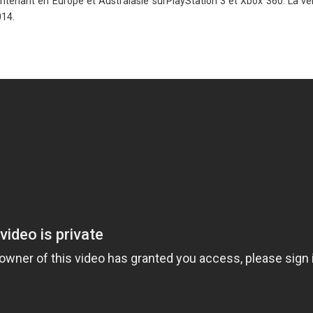
aintenant en Europe et Australasie surPlayStation 3 et Xbox 360. La ve
014.