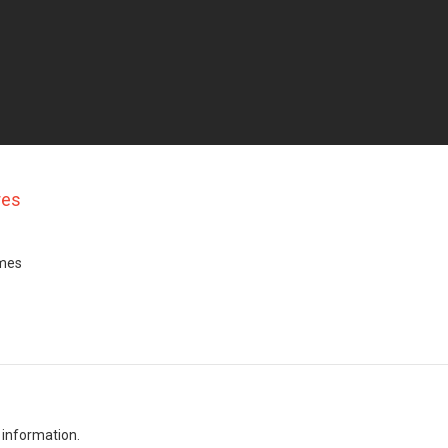
res
mes
I
 information.