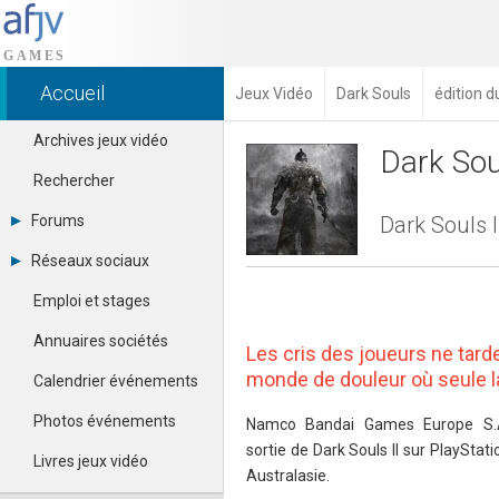
Accueil
Jeux Vidéo
Dark Souls
édition 
Archives jeux vidéo
Dark Soul
Rechercher
Forums
Dark Souls I
Tous les forums
Réseaux sociaux
Créer un compte
Dailymotion
Se connecter
Emploi et stages
Facebook
Contacter un modérateur
Google+
Annuaires sociétés
Les cris des joueurs ne tarde
Instagram
Pinterest
monde de douleur où seule la 
Calendrier événements
Twitter
Youtube
Photos événements
Namco Bandai Games Europe S.A.
sortie de Dark Souls II sur PlaySta
Livres jeux vidéo
Australasie.