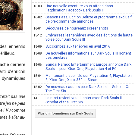
Une nouvelle aventure vous attend dans
16-03
l'application Facebook Dark Souls III
Season Pass, Edition Deluxe et programme exclusif
16-02
de pre-commande annonces
Découvrez de nouveaux screenshots
16-01
Embrassez les ténèbres avec des éditions de haute
15-12
volée pour Dark Souls III
e des ennemis
Succombez aux ténèbres en avril 2016
15-09
rilleux.
De nouvelles informations sur Dark Souls III sortent
15-08
des ténèbres
ache derrière
Bandai Namco Entertainment Europe annonce Dark
15-06
Souls III pour Xbox One, Playstation 4 et PC
ti d’enrichir
Maintenant disponible sur Playstation 4, Playstation
15-04
es dynamiques
3, Xbox One, Xbox 360 et Steam
De nouveaux assets pour Dark Souls II : Scholar Of
15-02
The First Sin
n’était pas une
La mort revient vous hanter avec Dark Souls II :
14-11
Scholar of the First Sin
re jeu ne peut
ense ! Vu comme
Plus d'informations sur Dark Souls
rés à aller au-