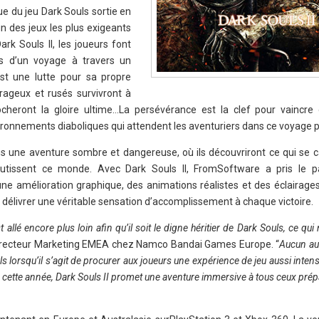
due du jeu Dark Souls sortie en
n des jeux les plus exigeants
ark Souls II, les joueurs font
s d’un voyage à travers un
t une lutte pour sa propre
urageux et rusés survivront à
rocheront la gloire ultime…La persévérance est la clef pour vaincr
ironnements diaboliques qui attendent les aventuriers dans ce voyage pé
ans une aventure sombre et dangereuse, où ils découvriront ce qui se c
outissent ce monde. Avec Dark Souls II, FromSoftware a pris le par
 une amélioration graphique, des animations réalistes et des éclairag
 délivrer une véritable sensation d’accomplissement à chaque victoire.
llé encore plus loin afin qu’il soit le digne héritier de Dark Souls, ce qui 
Directeur Marketing EMEA chez Namco Bandai Games Europe. “
Aucun aut
uls lorsqu’il s’agit de procurer aux joueurs une expérience de jeu aussi int
de cette année, Dark Souls II promet une aventure immersive à tous ceux prépa