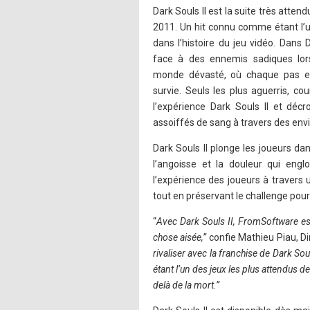
Dark Souls II est la suite très atten
2011. Un hit connu comme étant l’u
dans l’histoire du jeu vidéo. Dans D
face à des ennemis sadiques lor
monde dévasté, où chaque pas es
survie. Seuls les plus aguerris, co
l’expérience Dark Souls II et déc
assoiffés de sang à travers des env
Dark Souls II plonge les joueurs d
l’angoisse et la douleur qui engl
l’expérience des joueurs à travers
tout en préservant le challenge pour
“
Avec Dark Souls II, FromSoftware est a
chose aisée,”
confie Mathieu Piau, 
rivaliser avec la franchise de Dark So
étant l’un des jeux les plus attendus 
delà de la mort.”