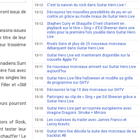
C'est la saison du rock dans Guitar Hero Live !
15-12
eront issus de
Découvrez les nouvelles possibilités de jeu en un
15-12
contre un grâce au mode rivaux de Guitar Hero Live
Stephen Curry et Shaquille O'neil chantent en
15-12
playback sur le titre « Sing » d'Ed Sheeran dans une
ansons issues
vidéo pour la première fois jouable dans Guitar Hero
Live
 titre de leur
Rivals Sons et plus de 25 nouveaux morceaux
15-11
eur troisième
débarquent dans Guitar Hero Live
Guitar Hero Live est maintenant disponible sur la
15-11
nouvelle Apple TV
 canadiens Sum
De nouveaux morceaux arrivent sur Guitar Hero Live
15-11
ère fois avec
aujourd'hui
des singles les
Guitar Hero Live fête halloween et modifie sa grille
15-10
de programme sur GHTV
Filler et «
Still
Découvrez le top 10 des morceaux sur GHTV
15-10
Participez au clip de « Sing » par Ed Sheeran grâce a
15-10
Guitar Hero Live
eurs pourront
Guitar Hero Live part en tournée européenne avec
15-10
imagine Dragons: Smoke + Mirrors
Les coulisses du trailer avec James Franco et
15-10
iors of Rock,
Lenny Kravitz
t tester leur
Guitar Hero live dévoile la suite des morceaux de sa
15-10
tracklist #8
échauffer ! Le