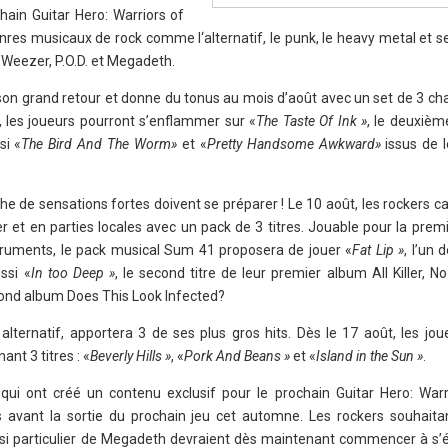
hain Guitar Hero: Warriors of
nres musicaux de rock comme l‘alternatif, le punk, le heavy metal et s
eezer, P.O.D. et Megadeth.
son grand retour et donne du tonus au mois d’août avec un set de 3 ch
, les joueurs pourront s’enflammer sur «
The Taste Of Ink »
, le deuxième
si «
The Bird And The Worm»
et «
Pretty Handsome Awkward»
issus de l
che de sensations fortes doivent se préparer ! Le 10 août, les rockers
 et en parties locales avec un pack de 3 titres. Jouable pour la premi
truments, le pack musical Sum 41 proposera de jouer «
Fat Lip »
, l’un 
ssi «
In too Deep »
, le second titre de leur premier album All Killer, No 
second album Does This Look Infected?
alternatif, apportera 3 de ses plus gros hits. Dès le 17 août, les jou
nt 3 titres : «
Beverly Hills »
, «
Pork And Beans »
et «
Island in the Sun »
.
qui ont créé un contenu exclusif pour le prochain Guitar Hero: Warr
 avant la sortie du prochain jeu cet automne. Les rockers souhaitan
gté si particulier de Megadeth devraient dès maintenant commencer à s’