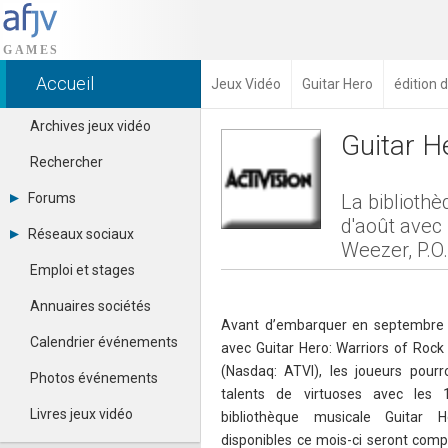
Accueil
Jeux Vidéo
Guitar Hero
édition 
Archives jeux vidéo
Guitar H
Rechercher
Forums
La biblioth
d'août avec
Tous les forums
Réseaux sociaux
Créer un compte
Weezer, P.O
Dailymotion
Se connecter
Emploi et stages
Facebook
Contacter un modérateur
Google+
Annuaires sociétés
Instagram
Avant d’embarquer en septembre 
Pinterest
Calendrier événements
avec Guitar Hero: Warriors of Rock d
Twitter
(Nasdaq: ATVI), les joueurs pourr
Youtube
Photos événements
talents de virtuoses avec les
Livres jeux vidéo
bibliothèque musicale Guitar 
disponibles ce mois-ci seront comp