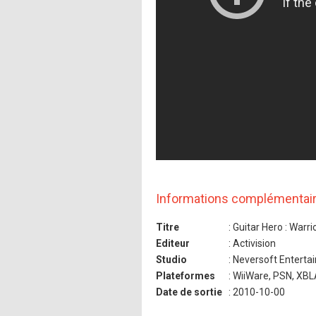
Informations complémentai
Titre
: Guitar Hero : Warri
Editeur
: Activision
Studio
: Neversoft Enterta
Plateformes
: WiiWare, PSN, XB
Date de sortie
: 2010-10-00