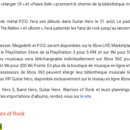
, «
Hangar 18 »
et «
Peace Sells »
prennent le chemin de la bibliothèque mu
de métal P.O.D. fera ses débuts dans Guitar Hero le 31 août. Le pac
 The Nation »
et «
Boom »
, fera patienter les fans de rock jusqu’au lance
ezer, Megadeth et P.O.D. seront disponibles sur le Xbox LIVE Marketpla
le PlayStation Store de la PlayStation 3 pour 5.49€ et sur Wii pour 5
ks musicaux sera téléchargeable individuellement sur Xbox 360 po
et Wii pour 200 Wii Points. En plus de la boutique de musique en ligne e
ssesseurs de Xbox 360 peuvent élargir leur bibliothèque musicale G
ss VIP Guitar Hero, disponible exclusivement sur le réseau en ligne Xbox
r Hero 5, Band Hero, Guitar Hero: Warriors of Rock et leurs planning
 les importations d’albums, rendez-vous sur
le site
.
ors of Rock