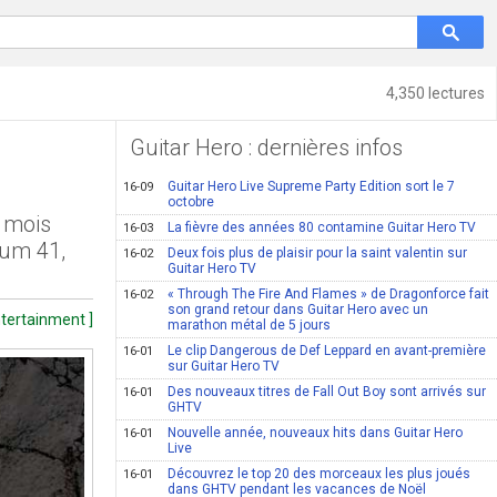
4,350 lectures
Guitar Hero : dernières infos
Guitar Hero Live Supreme Party Edition sort le 7
16-09
octobre
e mois
La fièvre des années 80 contamine Guitar Hero TV
16-03
Sum 41,
Deux fois plus de plaisir pour la saint valentin sur
16-02
Guitar Hero TV
« Through The Fire And Flames » de Dragonforce fait
16-02
son grand retour dans Guitar Hero avec un
ntertainment ]
marathon métal de 5 jours
Le clip Dangerous de Def Leppard en avant-première
16-01
sur Guitar Hero TV
Des nouveaux titres de Fall Out Boy sont arrivés sur
16-01
GHTV
Nouvelle année, nouveaux hits dans Guitar Hero
16-01
Live
Découvrez le top 20 des morceaux les plus joués
16-01
dans GHTV pendant les vacances de Noël