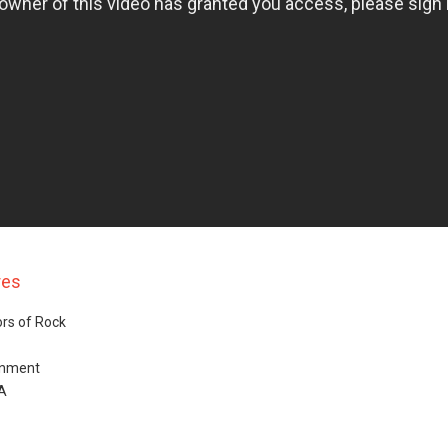
res
ors of Rock
inment
LA