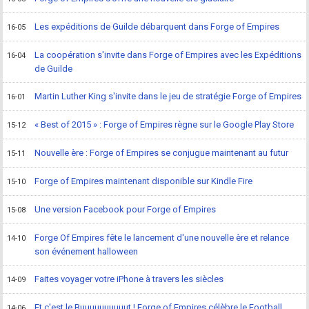
Les expéditions de Guilde débarquent dans Forge of Empires
16-05
La coopération s'invite dans Forge of Empires avec les Expéditions
16-04
de Guilde
Martin Luther King s'invite dans le jeu de stratégie Forge of Empires
16-01
« Best of 2015 » : Forge of Empires règne sur le Google Play Store
15-12
Nouvelle ère : Forge of Empires se conjugue maintenant au futur
15-11
Forge of Empires maintenant disponible sur Kindle Fire
15-10
Une version Facebook pour Forge of Empires
15-08
Forge Of Empires fête le lancement d'une nouvelle ère et relance
14-10
son événement halloween
Faites voyager votre iPhone à travers les siècles
14-09
Et c'est le Buuuuuuuuuut ! Forge of Empires célèbre le Football
14-06