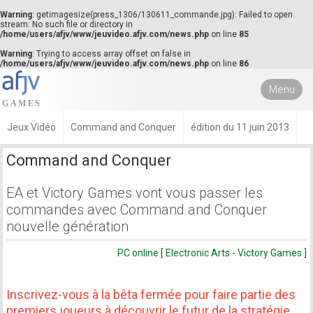
Warning
: getimagesize(press_1306/130611_commande.jpg): Failed to open
stream: No such file or directory in
/home/users/afjv/www/jeuvideo.afjv.com/news.php
on line
85
Warning
: Trying to access array offset on false in
/home/users/afjv/www/jeuvideo.afjv.com/news.php
on line
86
Menu
Jeux Vidéo
Command and Conquer
édition du 11 juin 2013
Command and Conquer
EA et Victory Games vont vous passer les
commandes avec Command and Conquer
nouvelle génération
PC online [ Electronic Arts - Victory Games ]
Inscrivez-vous à la bêta fermée pour faire partie des
premiers joueurs à découvrir le futur de la stratégie