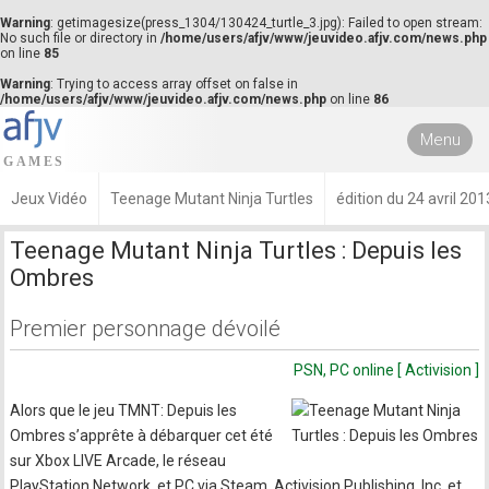
Warning
: getimagesize(press_1304/130424_turtle_3.jpg): Failed to open stream:
No such file or directory in
/home/users/afjv/www/jeuvideo.afjv.com/news.php
on line
85
Warning
: Trying to access array offset on false in
/home/users/afjv/www/jeuvideo.afjv.com/news.php
on line
86
Menu
Jeux Vidéo
Teenage Mutant Ninja Turtles
édition du 24 avril 201
Teenage Mutant Ninja Turtles : Depuis les
Ombres
Premier personnage dévoilé
PSN, PC online [ Activision ]
Alors que le jeu TMNT: Depuis les
Ombres s’apprête à débarquer cet été
sur Xbox LIVE Arcade, le réseau
PlayStation Network, et PC via Steam, Activision Publishing, Inc. et