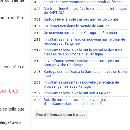
e qui fait de
La beta fermée commencera mercredi 27 février
13-02
Morbleu ! InnoGames lève le voile sur les interfaces
13-02
de KARTUGA
pourront être
Kartuga lève le voile sur ses navires de comba
13-02
En immersion dans le monde de Kartuga
13-01
Un nouveau navire dans Kartuga : le Protector
12-12
InnoGames met à l'eau un nouveau navire plein de
12-12
ressources : l'Engineer
InnoGames lève le voile sur la première des trois
12-12
classes de son prochain jeu en ligne
Levez l'ancre avec InnoGames et participez au
12-10
Kartuga Alpha Challenge
ités alliées à
Kartuga sort de l'eau à la Gamescom avec un trailer
12-08
inédit
InnoGames présente la nouvelle génération de
12-08
browser games avec Kartuga
sponibles
InnoGames lève le voile sur son AAA web
12-07
Bataille navale en vue - Le nouveau jeu
12-06
d'InnoGames Kartuga confirmé en France
les telle que
Plus d'informations sur Kartuga
tery Grave »
.