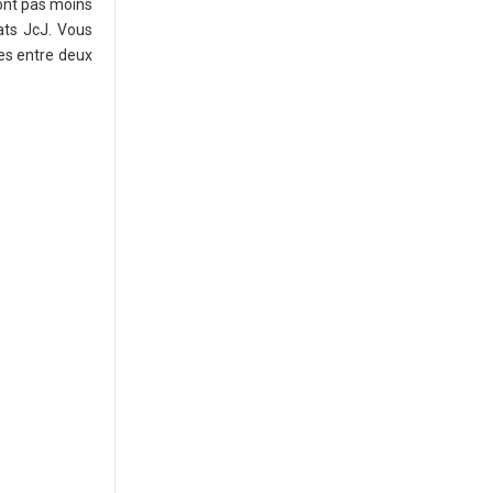
ont pas moins
ats JcJ. Vous
es entre deux