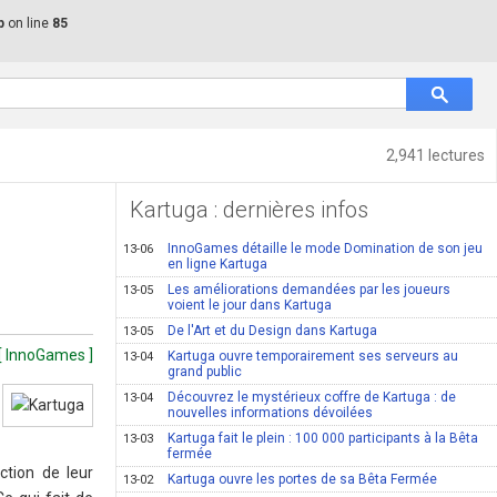
p
on line
85
2,941 lectures
Kartuga : dernières infos
InnoGames détaille le mode Domination de son jeu
13-06
en ligne Kartuga
Les améliorations demandées par les joueurs
13-05
voient le jour dans Kartuga
De l'Art et du Design dans Kartuga
13-05
 [ InnoGames ]
Kartuga ouvre temporairement ses serveurs au
13-04
grand public
Découvrez le mystérieux coffre de Kartuga : de
13-04
nouvelles informations dévoilées
Kartuga fait le plein : 100 000 participants à la Bêta
13-03
fermée
ction de leur
Kartuga ouvre les portes de sa Bêta Fermée
13-02