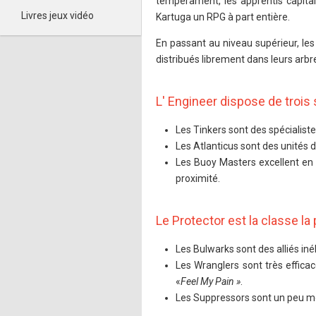
tempérament, les apprentis capitai
Livres jeux vidéo
Kartuga un RPG à part entière.
En passant au niveau supérieur, le
distribués librement dans leurs arbr
L' Engineer dispose de trois
Les Tinkers sont des spécialist
Les Atlanticus sont des unités d
Les Buoy Masters excellent en c
proximité.
Le Protector est la classe la
Les Bulwarks sont des alliés in
Les Wranglers sont très effic
«
Feel My Pain »
.
Les Suppressors sont un peu m