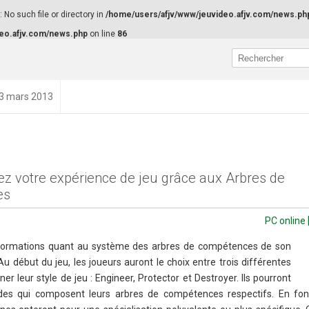
No such file or directory in
/home/users/afjv/www/jeuvideo.afjv.com/news.ph
eo.afjv.com/news.php
on line
86
13 mars 2013
ez votre expérience de jeu grâce aux Arbres de
es
PC online
formations quant au système des arbres de compétences de son
u début du jeu, les joueurs auront le choix entre trois différentes
er leur style de jeu : Engineer, Protector et Destroyer. Ils pourront
udes qui composent leurs arbres de compétences respectifs. En fon