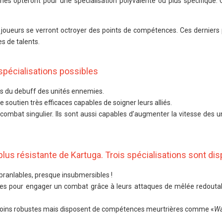
nes opteront pour une spécialisation polyvalente ou plus spécifique. C
s joueurs se verront octroyer des points de compétences. Ces derniers 
es de talents.
 spécialisations possibles
es du debuff des unités ennemies.
e soutien très efficaces capables de soigner leurs alliés.
ombat singulier. Ils sont aussi capables d’augmenter la vitesse des un
 plus résistante de Kartuga. Trois spécialisations sont di
ébranlables, presque insubmersibles !
aces pour engager un combat grâce à leurs attaques de mêlée redoutab
oins robustes mais disposent de compétences meurtrières comme «
Wa