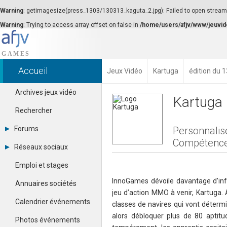
Warning
: getimagesize(press_1303/130313_kaguta_2.jpg): Failed to open stream: 
Warning
: Trying to access array offset on false in
/home/users/afjv/www/jeuvid
Accueil
Jeux Vidéo
Kartuga
édition du 
Archives jeux vidéo
Kartuga
Rechercher
Forums
Personnalis
Compétenc
Tous les forums
Réseaux sociaux
Créer un compte
Dailymotion
Se connecter
Emploi et stages
Facebook
Contacter un modérateur
Google+
InnoGames dévoile davantage d’in
Annuaires sociétés
Instagram
jeu d’action MMO à venir, Kartuga. A
Pinterest
Calendrier événements
classes de navires qui vont détermin
Twitter
alors débloquer plus de 80 aptit
Youtube
Photos événements