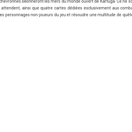
 chevronnés sillonneront les mers du monde ouvert de Kartuga. Ce ne s
s attendent, ainsi que quatre cartes dédiées exclusivement aux comb
e des personnages non-joueurs du jeu et résoudre une multitude de quêt