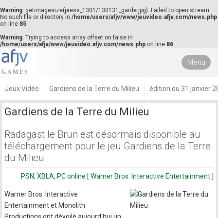
Warning
: getimagesize(press_1301/130131_garde.jpg): Failed to open stream:
No such file or directory in
/home/users/afjv/www/jeuvideo.afjv.com/news.php
on line
85
Warning
: Trying to access array offset on false in
/home/users/afjv/www/jeuvideo.afjv.com/news.php
on line
86
Menu
Jeux Vidéo
Gardiens de la Terre du Milieu
édition du 31 janvier 
Gardiens de la Terre du Milieu
Radagast le Brun est désormais disponible au
téléchargement pour le jeu Gardiens de la Terre
du Milieu
PSN, XBLA, PC online [ Warner Bros. Interactive Entertainment ]
Warner Bros. Interactive
Entertainment et Monolith
Productions ont dévoilé aujourd'hui un