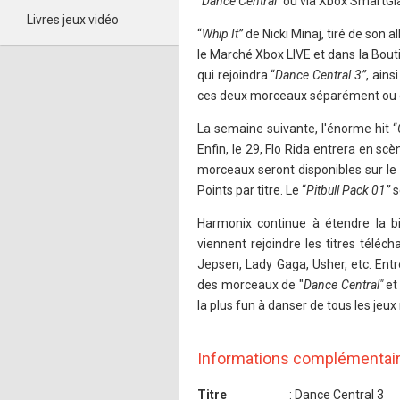
"
Dance Central"
ou via Xbox SmartGl
Livres jeux vidéo
“
Whip It”
de Nicki Minaj, tiré de son a
le Marché Xbox LIVE et dans la Bouti
qui rejoindra “
Dance Central 3”
, ains
ces deux morceaux séparément ou d
La semaine suivante, l'énorme hit “
Enfin, le 29, Flo Rida entrera en scè
morceaux seront disponibles sur le
Points par titre. Le “
Pitbull Pack 01”
s
Harmonix continue à étendre la b
viennent rejoindre les titres télé
Jepsen, Lady Gaga, Usher, etc. Entre
des morceaux de "
Dance Central"
et 
la plus fun à danser de tous les jeu
Informations complémentai
Titre
: Dance Central 3