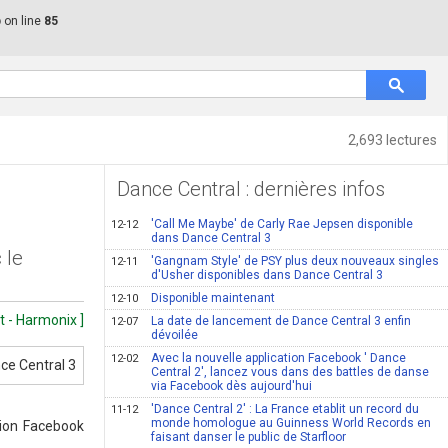
p
on line
85
2,693 lectures
Dance Central : dernières infos
'Call Me Maybe' de Carly Rae Jepsen disponible
12-12
dans Dance Central 3
 le
'Gangnam Style' de PSY plus deux nouveaux singles
12-11
d'Usher disponibles dans Dance Central 3
Disponible maintenant
12-10
t - Harmonix ]
La date de lancement de Dance Central 3 enfin
12-07
dévoilée
Avec la nouvelle application Facebook ' Dance
12-02
Central 2', lancez vous dans des battles de danse
via Facebook dès aujourd'hui
'Dance Central 2' : La France etablit un record du
11-12
monde homologue au Guinness World Records en
tion Facebook
faisant danser le public de Starfloor