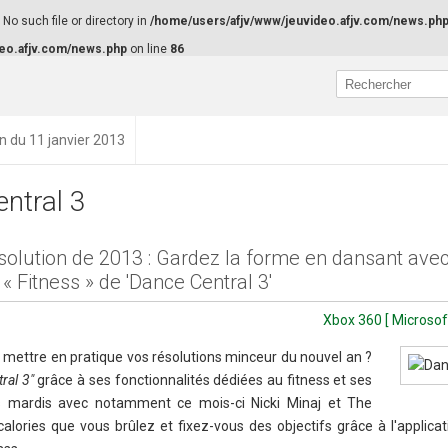
o such file or directory in
/home/users/afjv/www/jeuvideo.afjv.com/news.ph
eo.afjv.com/news.php
on line
86
on du 11 janvier 2013
ntral 3
solution de 2013 : Gardez la forme en dansant avec
 Fitness » de 'Dance Central 3'
Xbox 360 [ Microsof
ettre en pratique vos résolutions minceur du nouvel an ?
ral 3"
grâce à ses fonctionnalités dédiées au fitness et ses
es mardis avec notamment ce mois-ci Nicki Minaj et The
alories que vous brûlez et fixez-vous des objectifs grâce à l'applica