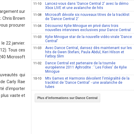
Lancez-vous dans 'Dance Central 2' avec la démo
11-10
Xbox LIVE et une avalanche de hits
chargement sur
Microsoft dévoile six nouveaux titres de la tracklist
11-08
t. Chris Brown
de 'Dance Central 2'
 vous procurer
Découvrez Kylie Minogue en privé dans trois
11-04
nouvelles interviews exclusives pour Dance Central
Kylie Minogue star de la nouvelle vidéo virale 'Dance
11-03
Central'
e 22 janvier.
Avec Dance Central, dansez dès maintenant sur les
11-03
12). Tous ces
hits de Gwen Stefani, Paula Abdul, Keri Hilson et
Fatboy Slim
240 Microsoft
Dance Central est partenaire de la tournée
11-02
européenne 2011 Aphrodite : ' Les Folies' de Kylie
Minogue
uveautés qui
Mtv Games et Harmonix dévoilent l'intégralité de la
10-10
 de Carly Rae
tracklist de 'Dance Central' - une avalanche de
tubes
ité d'importer
 plus vaste et
Plus d'informations sur Dance Central