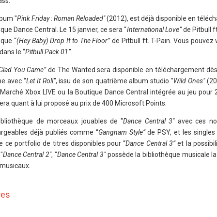
ass.
lbum "
Pink Friday : Roman Reloaded"
(2012), est déjà disponible en télé
que Dance Central. Le 15 janvier, ce sera “
International Love”
de Pitbull f
i que “
(Hey Baby) Drop It to The Floor”
de Pitbull ft. T-Pain. Vous pouvez
ans le “
Pitbull Pack 01”
.
Glad You Came”
de The Wanted sera disponible en téléchargement dès l
ne avec “
Let It Roll”
, issu de son quatrième album studio "
Wild Ones"
(20
 Marché Xbox LIVE ou la Boutique Dance Central intégrée au jeu pour 
era quant à lui proposé au prix de 400 Microsoft Points.
ibliothèque de morceaux jouables de "
Dance Central 3"
avec ces no
chargeables déjà publiés comme “
Gangnam Style”
de PSY, et les singles
 ce portfolio de titres disponibles pour “
Dance Central 3”
et la possibil
"
Dance Central 2"
, "
Dance Central 3"
possède la bibliothèque musicale la
x musicaux.
res