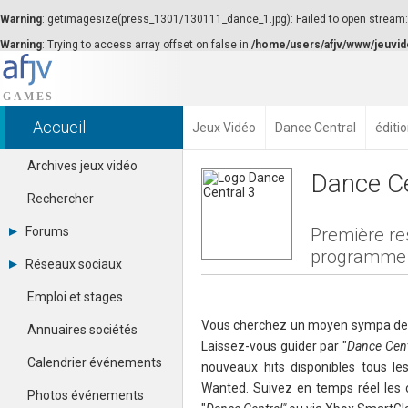
Warning
: getimagesize(press_1301/130111_dance_1.jpg): Failed to open stream: N
Warning
: Trying to access array offset on false in
/home/users/afjv/www/jeuvid
Accueil
Jeux Vidéo
Dance Central
éditi
Archives jeux vidéo
Dance Ce
Rechercher
Forums
Première re
programme «
Tous les forums
Réseaux sociaux
Créer un compte
Dailymotion
Se connecter
Emploi et stages
Facebook
Contacter un modérateur
Google+
Vous cherchez un moyen sympa de m
Annuaires sociétés
Instagram
Laissez-vous guider par "
Dance Cent
Pinterest
Calendrier événements
nouveaux hits disponibles tous l
Twitter
Wanted. Suivez en temps réel les c
Youtube
Photos événements