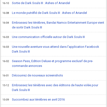
Sortie de Dark Souls III : Ashes of Ariandel
16-10
Le monde putréfié de Dark Souls III : Ashes of Ariandel
16-08
Embrassez les ténèbres, Bandai Namco Entertainment Europe vient
16-04
de sortir Dark Souls III
Une communication officielle autour de Dark Souls III
16-03
Une nouvelle aventure vous attend dans l'application Facebook
16-03
Dark Souls III
Season Pass, Edition Deluxe et programme exclusif de pre-
16-02
commande annonces
Découvrez de nouveaux screenshots
16-01
Embrassez les ténèbres avec des éditions de haute volée pour
15-12
Dark Souls III
Succombez aux ténèbres en avril 2016
15-09