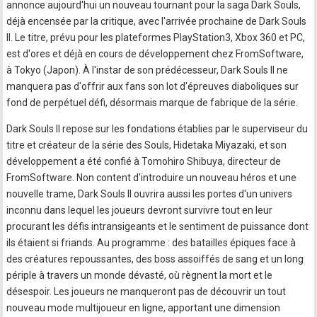
annonce aujourd'hui un nouveau tournant pour la saga Dark Souls,
déjà encensée par la critique, avec l'arrivée prochaine de Dark Souls
II. Le titre, prévu pour les plateformes PlayStation3, Xbox 360 et PC,
est d'ores et déjà en cours de développement chez FromSoftware,
à Tokyo (Japon). À l'instar de son prédécesseur, Dark Souls II ne
manquera pas d'offrir aux fans son lot d'épreuves diaboliques sur
fond de perpétuel défi, désormais marque de fabrique de la série.
Dark Souls II repose sur les fondations établies par le superviseur du
titre et créateur de la série des Souls, Hidetaka Miyazaki, et son
développement a été confié à Tomohiro Shibuya, directeur de
FromSoftware. Non content d'introduire un nouveau héros et une
nouvelle trame, Dark Souls II ouvrira aussi les portes d'un univers
inconnu dans lequel les joueurs devront survivre tout en leur
procurant les défis intransigeants et le sentiment de puissance dont
ils étaient si friands. Au programme : des batailles épiques face à
des créatures repoussantes, des boss assoiffés de sang et un long
périple à travers un monde dévasté, où règnent la mort et le
désespoir. Les joueurs ne manqueront pas de découvrir un tout
nouveau mode multijoueur en ligne, apportant une dimension