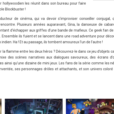
hollywoodien les réunit dans son bureau pour faire
ble Blockbuster !
ducteur de cinéma, qui va devoir s’improviser conseiller conjugal, 
ncontre. Plusieurs années auparavant, Gina, la danseuse de cabare
tentant d’échapper aux griffes d’une bande de mafieux. Ce geek fan de 
e. Ensemble ils fuient et se lancent dans une road adventure pour décou
x indien. Ha ! Et au passage, ils tombent amoureux l’un de l’autre !
er la flamme entre les deux héros ? Découvrez-le dans ce jeu d’objets ca
mixe des scènes narratives aux dialogues savoureux, des écrans d’
es ainsi qu’une dizaine de mini jeux. Les fans de la série comme les n
nventée, ses personnages drôles et attachants, et son univers coloré 