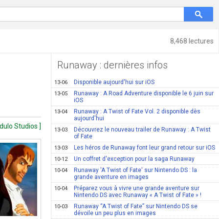
8,468 lectures
Runaway : dernières infos
Disponible aujourd'hui sur iOS
13-06
Runaway : A Road Adventure disponible le 6 juin sur
13-05
iOS
Runaway : A Twist of Fate Vol. 2 disponible dès
13-04
aujourd'hui
dulo Studios ]
Découvrez le nouveau trailer de Runaway : A Twist
13-03
of Fate
Les héros de Runaway font leur grand retour sur iOS
13-03
Un coffret d'exception pour la saga Runaway
10-12
Runaway 'A Twist of Fate' sur Nintendo DS : la
10-04
grande aventure en images
Préparez vous à vivre une grande aventure sur
10-04
Nintendo DS avec Runaway « A Twist of Fate » !
Runaway “A Twist of Fate” sur Nintendo DS se
10-03
dévoile un peu plus en images