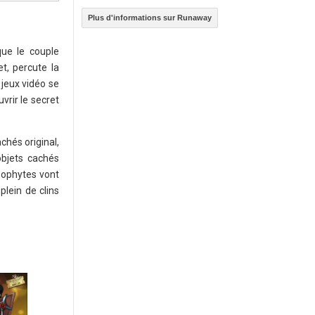
Plus d'informations sur Runaway
que le couple
t, percute la
jeux vidéo se
vrir le secret
chés original,
objets cachés
éophytes vont
plein de clins