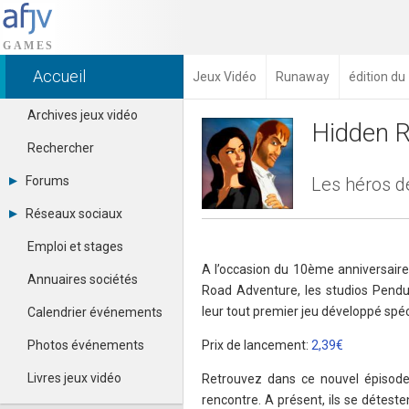
Accueil
Jeux Vidéo
Runaway
édition du
Archives jeux vidéo
Hidden 
Rechercher
Forums
Les héros d
Tous les forums
Réseaux sociaux
Créer un compte
Dailymotion
Se connecter
Emploi et stages
Facebook
Contacter un modérateur
A l’occasion du 10ème anniversaire
Google+
Annuaires sociétés
Road Adventure, les studios Pendul
Instagram
Pinterest
leur tout premier jeu développé spé
Calendrier événements
Twitter
Youtube
Photos événements
Prix de lancement:
2,39€
Livres jeux vidéo
Retrouvez dans ce nouvel épisode 
rencontre. A présent, ils se déteste