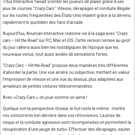
Titus Interactive faisait vrombir les joueurs de plaisir grâce à ses
jeux de courses "
Crazy Cars"
. Vitesse, dérapages et conduite illégale
sur les routes fréquentées des États-Unis étaient grâce à lui devenu
rapidement le quotidien des fans d'arcade.
Aujourd'hui, Anuman Interactive redonne vie à la saga avec "
Crazy
cars – Hit the Road"
sur PC, Mac et iOS. Cette version remise au goût
du jour ralliera aussi bien les nostalgiques de l'époque que les
nouveaux venus, tout aussi avides de sensations fortes.
"
Crazy Cars – Hit the Road"
propose deux manières très différentes
d'aborder la partie. Une vue arrière ou subjective, mettant en valeur
l'impression de vitesse et une vue du dessus, plus adaptées aux
amateurs de petites voitures télécommandées.
Avec «
Crazy Cars »
, on joue comme on aime !
Quelque soit la perspective choisie, le but reste le même : mettre
vos concurrents loin derrière dans vos rétroviseurs. La prise de
risque et la conduite agressive sont récompensées et permettent la
récupération d'une jauge de turbo. Effectuer des dérapages, sauter