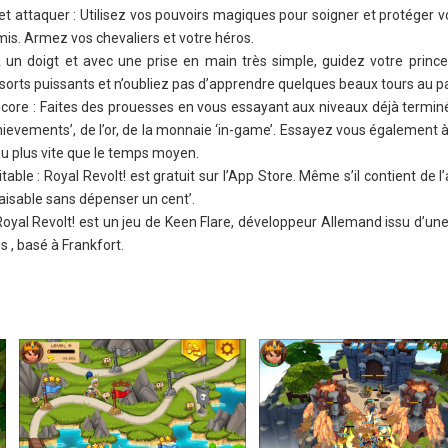
 et attaquer : Utilisez vos pouvoirs magiques pour soigner et protéger 
is. Armez vos chevaliers et votre héros.
 : A un doigt et avec une prise en main très simple, guidez votre princ
orts puissants et n’oubliez pas d’apprendre quelques beaux tours au p
core : Faites des prouesses en vous essayant aux niveaux déjà termin
ievements’, de l’or, de la monnaie ‘in-game’. Essayez vous également 
au plus vite que le temps moyen.
table : Royal Revolt! est gratuit sur l’App Store. Même s’il contient de l
faisable sans dépenser un cent’.
oyal Revolt! est un jeu de Keen Flare, développeur Allemand issu d’une
 , basé à Frankfort.