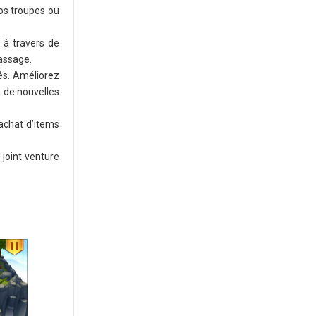
vos troupes ou
e à travers de
assage.
és. Améliorez
à de nouvelles
’achat d’items
 joint venture