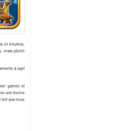
 et intuitive,
u…mais plutôt
rgements à sept
 Keen games et
avec une bonne
c’est que nous