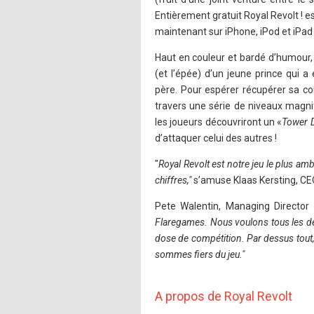
Entièrement gratuit Royal Revolt ! 
maintenant sur iPhone, iPod et iPad 
Haut en couleur et bardé d’humour,
(et l’épée) d’un jeune prince qui 
père. Pour espérer récupérer sa cou
travers une série de niveaux magnif
les joueurs découvriront un «
Tower D
d’attaquer celui des autres !
"
Royal Revolt est notre jeu le plus am
chiffres,"
s’amuse Klaas Kersting, CE
Pete Walentin, Managing Director 
Flaregames. Nous voulons tous les de
dose de compétition. Par dessus tout,
sommes fiers du jeu."
A propos de Royal Revolt