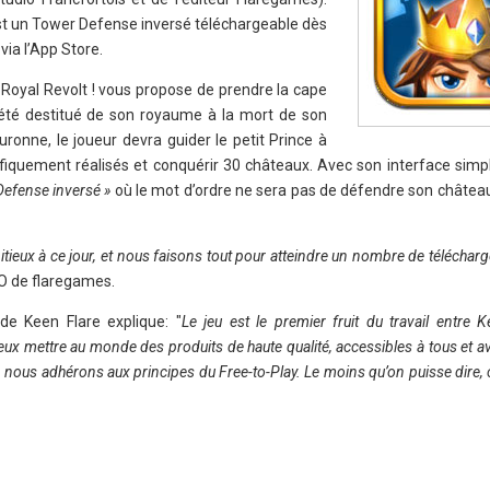
est un Tower Defense inversé téléchargeable dès
via l’App Store.
 Royal Revolt ! vous propose de prendre la cape
a été destitué de son royaume à la mort de son
ronne, le joueur devra guider le petit Prince à
iquement réalisés et conquérir 30 châteaux. Avec son interface simple
efense inversé »
où le mot d’ordre ne sera pas de défendre son châtea
bitieux à ce jour, et nous faisons tout pour atteindre un nombre de télécha
O de flaregames.
de Keen Flare explique: "
Le jeu est le premier fruit du travail entre
ux mettre au monde des produits de haute qualité, accessibles à tous et 
 nous adhérons aux principes du Free-to-Play. Le moins qu’on puisse dire, 