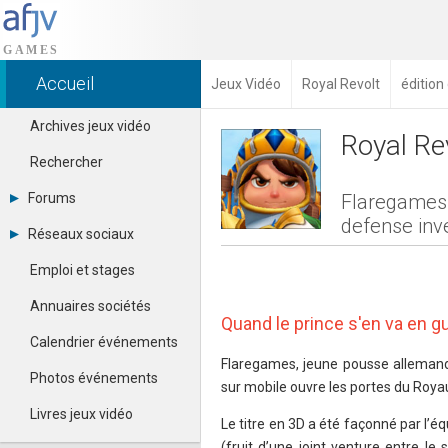
Accueil
Jeux Vidéo
Royal Revolt
éditio
Archives jeux vidéo
Royal Re
Rechercher
Forums
Flaregames 
defense inv
Tous les forums
Réseaux sociaux
Créer un compte
Dailymotion
Se connecter
Emploi et stages
Facebook
Contacter un modérateur
Google+
Annuaires sociétés
Instagram
Quand le prince s'en va en guer
Pinterest
Calendrier événements
Twitter
Flaregames, jeune pousse allemande
Youtube
Photos événements
sur mobile ouvre les portes du Roya
Livres jeux vidéo
Le titre en 3D a été façonné par l’
(fruit d’une joint venture entre le 