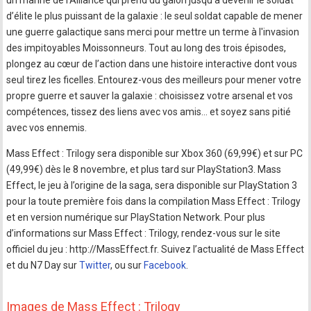
un marine de l'Alliance qui prend du galon jusqu’à devenir le soldat
d’élite le plus puissant de la galaxie : le seul soldat capable de mener
une guerre galactique sans merci pour mettre un terme à l'invasion
des impitoyables Moissonneurs. Tout au long des trois épisodes,
plongez au cœur de l’action dans une histoire interactive dont vous
seul tirez les ficelles. Entourez-vous des meilleurs pour mener votre
propre guerre et sauver la galaxie : choisissez votre arsenal et vos
compétences, tissez des liens avec vos amis… et soyez sans pitié
avec vos ennemis.
Mass Effect : Trilogy sera disponible sur Xbox 360 (69,99€) et sur PC
(49,99€) dès le 8 novembre, et plus tard sur PlayStation3. Mass
Effect, le jeu à l’origine de la saga, sera disponible sur PlayStation 3
pour la toute première fois dans la compilation Mass Effect : Trilogy
et en version numérique sur PlayStation Network. Pour plus
d’informations sur Mass Effect : Trilogy, rendez-vous sur le site
officiel du jeu : http://MassEffect.fr. Suivez l’actualité de Mass Effect
et du N7 Day sur
Twitter
, ou sur
Facebook
.
Images de Mass Effect : Trilogy