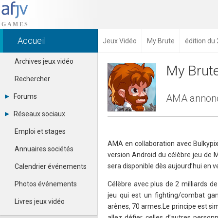
Accueil
Jeux Vidéo
My Brute
édition du 
Archives jeux vidéo
My Brut
Rechercher
Forums
AMA annonce
Tous les forums
Réseaux sociaux
Créer un compte
Dailymotion
Se connecter
Emploi et stages
Facebook
Contacter un modérateur
AMA en collaboration avec Bulkypix
Google+
Annuaires sociétés
version Android du célèbre jeu de M
Instagram
Pinterest
sera disponible dès aujourd’hui en v
Calendrier événements
Twitter
Youtube
Photos événements
Célèbre avec plus de 2 milliards de
jeu qui est un fighting/combat ga
Livres jeux vidéo
arènes, 70 armes.Le principe est si
allez défier celles d’autres personn