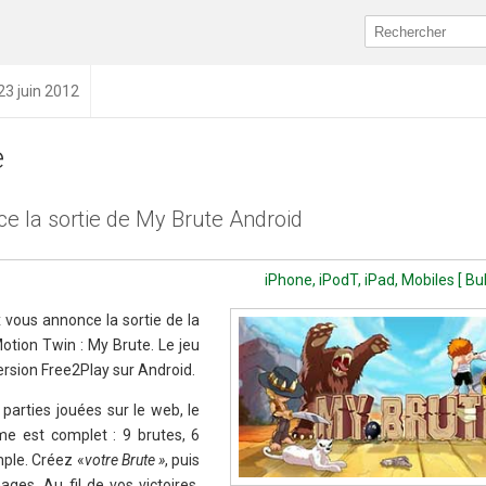
23 juin 2012
e
 la sortie de My Brute Android
iPhone, iPodT, iPad, Mobiles [ Bu
 vous annonce la sortie de la
otion Twin : My Brute. Le jeu
ersion Free2Play sur Android.
 parties jouées sur le web, le
me est complet : 9 brutes, 6
mple. Créez «
votre Brute »
, puis
ages. Au fil de vos victoires,