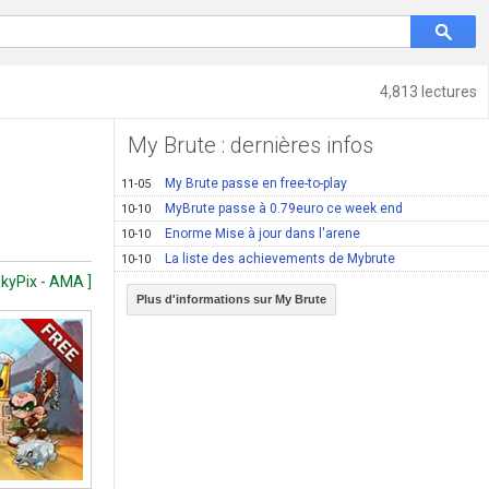
4,813 lectures
My Brute : dernières infos
My Brute passe en free-to-play
11-05
MyBrute passe à 0.79euro ce week end
10-10
Enorme Mise à jour dans l'arene
10-10
La liste des achievements de Mybrute
10-10
lkyPix - AMA ]
Plus d'informations sur My Brute