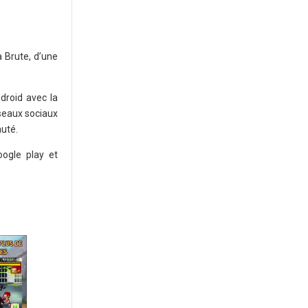
a Brute, d’une
ndroid avec la
éseaux sociaux
auté.
oogle play et