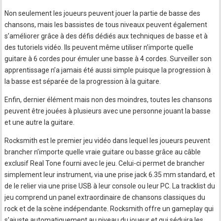
Non seulement les joueurs peuvent jouer la partie de basse des
chansons, mais les bassistes de tous niveaux peuvent également
s’améliorer grâce à des défis dédiés aux techniques de basse et à
des tutoriels vidéo. Ils peuvent même utiliser n’importe quelle
guitare à 6 cordes pour émuler une basse à 4 cordes. Surveiller son
apprentissage n’a jamais été aussi simple puisque la progression à
la basse est séparée de la progression à la guitare.
Enfin, dernier élément mais non des moindres, toutes les chansons
peuvent être jouées à plusieurs avec une personne jouant la basse
et une autre la guitare.
Rocksmith est le premier jeu vidéo dans lequel les joueurs peuvent
brancher n’importe quelle vraie guitare ou basse grâce au câble
exclusif Real Tone fourni avec le jeu. Celui-ci permet de brancher
simplement leur instrument, via une prise jack 6.35 mm standard, et
de le relier via une prise USB à leur console ou leur PC. La tracklist du
jeu comprend un panel extraordinaire de chansons classiques du
rock et de la scène indépendante. Rocksmith offre un gameplay qui
s’ajuste automatiquement au niveau du joueur et qui séduira les