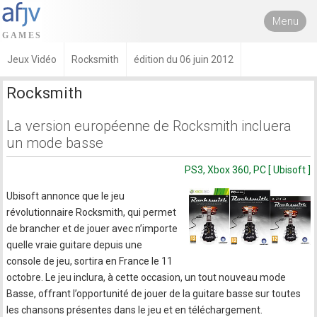
Menu
Jeux Vidéo
Rocksmith
édition du 06 juin 2012
Rocksmith
La version européenne de Rocksmith incluera
un mode basse
PS3, Xbox 360, PC [ Ubisoft ]
Ubisoft annonce que le jeu
révolutionnaire Rocksmith, qui permet
de brancher et de jouer avec n’importe
quelle vraie guitare depuis une
console de jeu, sortira en France le 11
octobre. Le jeu inclura, à cette occasion, un tout nouveau mode
Basse, offrant l’opportunité de jouer de la guitare basse sur toutes
les chansons présentes dans le jeu et en téléchargement.