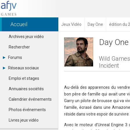
Accueil
Jeux Vidéo
Day One
édition du 
Archives jeux vidéo
Day One 
Rechercher
Forums
Wild Games 
Incident
Tous les forums
Réseaux sociaux
Créer un compte
Dailymotion
Se connecter
Emploi et stages
Facebook
Contacter un modérateur
Google+
Au-delà des apparences du vendre
Annuaires sociétés
Instagram
bon père de famille qui avait une v
Pinterest
Calendrier événements
Garry un pilote de brousse qui va v
Twitter
famille, écrasé dans une Amazone 
Youtube
Photos événements
réside dans votre espoir de survivre 
Livres jeux vidéo
Avec le moteur d’Unreal Engine 3 