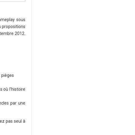
Gameplay sous
s propositions
ptembre 2012.
x pièges
 où l’histoire
iècles par une
ez pas seul à