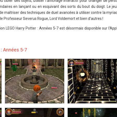
u cibler des objets, utiliser l'affichage interactif pour changer de pe
gendaires en lançant ou en esquivant des sorts du bout du doigt. Le j
de maîtriser des techniques de duel avancées à utiliser contre la myria
 le Professeur Severus Rogue, Lord Voldemort et bien d’autres.!
ion LEGO Harry Potter : Années 5-7 est désormais disponible sur l’AppS
 : Années 5-7