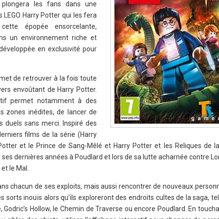
u plongera les fans dans une
s LEGO Harry Potter qui les fera
 cette épopée ensorcelante,
ns un environnement riche et
 développée en exclusivité pour
et de retrouver à la fois toute
vers envoûtant de Harry Potter.
uitif permet notamment à des
s zones inédites, de lancer de
s duels sans merci. Inspiré des
derniers films de la série (Harry
Potter et le Prince de Sang-Mêlé et Harry Potter et les Reliques de la
 ses dernières années à Poudlard et lors de sa lutte acharnée contre L
et le Mal.
dans chacun de ses exploits, mais aussi rencontrer de nouveaux personn
s sorts inouïs alors qu’ils exploreront des endroits cultes de la saga, t
, Godric’s Hollow, le Chemin de Traverse ou encore Poudlard. En toucha