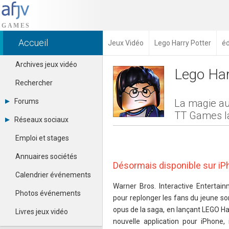
Accueil
Jeux Vidéo
Lego Harry Potter
éd
Archives jeux vidéo
Lego Har
Rechercher
Forums
La magie au 
TT Games la
Tous les forums
Réseaux sociaux
Créer un compte
Dailymotion
Se connecter
Emploi et stages
Facebook
Contacter un modérateur
Google+
Annuaires sociétés
Instagram
Désormais disponible sur iPh
Pinterest
Calendrier événements
Twitter
Warner Bros. Interactive Entertai
Youtube
Photos événements
pour replonger les fans du jeune sor
opus de la saga, en lançant LEGO Har
Livres jeux vidéo
nouvelle application pour iPhone,