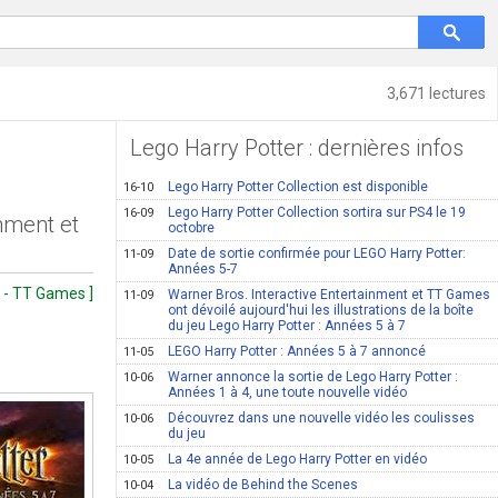
3,671 lectures
Lego Harry Potter : dernières infos
Lego Harry Potter Collection est disponible
16-10
Lego Harry Potter Collection sortira sur PS4 le 19
16-09
inment et
octobre
Date de sortie confirmée pour LEGO Harry Potter:
11-09
Années 5-7
t - TT Games ]
Warner Bros. Interactive Entertainment et TT Games
11-09
ont dévoilé aujourd'hui les illustrations de la boîte
du jeu Lego Harry Potter : Années 5 à 7
LEGO Harry Potter : Années 5 à 7 annoncé
11-05
Warner annonce la sortie de Lego Harry Potter :
10-06
Années 1 à 4, une toute nouvelle vidéo
Découvrez dans une nouvelle vidéo les coulisses
10-06
du jeu
La 4e année de Lego Harry Potter en vidéo
10-05
La vidéo de Behind the Scenes
10-04