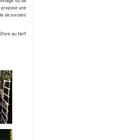
rsonnage ou de
eu propose une
de de sorciers
tore au tarif