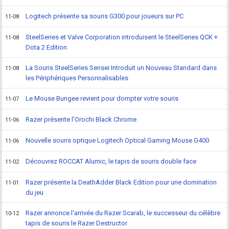
Logitech présente sa souris G300 pour joueurs sur PC
11-08
SteelSeries et Valve Corporation introduisent le SteelSeries QCK +
11-08
Dota 2 Edition
La Souris SteelSeries Sensei Introduit un Nouveau Standard dans
11-08
les Périphériques Personnalisables
Le Mouse Bungee revient pour dompter votre souris
11-07
Razer présente l'Orochi Black Chrome
11-06
Nouvelle souris optique Logitech Optical Gaming Mouse G400
11-06
Découvrez ROCCAT Alumic, le tapis de souris double face
11-02
Razer présente la DeathAdder Black Edition pour une domination
11-01
du jeu
Razer annonce l'arrivée du Razer Scarab, le successeur du célèbre
10-12
tapis de souris le Razer Destructor