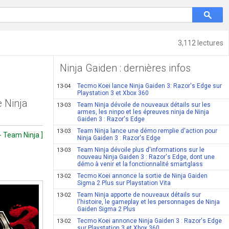
3,112 lectures
Ninja Gaiden : dernières infos
Tecmo Koei lance Ninja Gaiden 3: Razor's Edge sur
13-04
Playstation 3 et Xbox 360
e Ninja
Team Ninja dévoile de nouveaux détails sur les
13-03
armes, les ninpo et les épreuves ninja de Ninja
Gaiden 3 : Razor's Edge
Team Ninja lance une démo remplie d'action pour
13-03
 Team Ninja ]
Ninja Gaiden 3 : Razor's Edge
Team Ninja dévoile plus d'informations sur le
13-03
nouveau Ninja Gaiden 3 : Razor's Edge, dont une
démo à venir et la fonctionnalité smartglass
Tecmo Koei annonce la sortie de Ninja Gaiden
13-02
Sigma 2 Plus sur Playstation Vita
Team Ninja apporte de nouveaux détails sur
13-02
l'histoire, le gameplay et les personnages de Ninja
Gaiden Sigma 2 Plus
Tecmo Koei annonce Ninja Gaiden 3 : Razor's Edge
13-02
sur Playstation 3 et Xbox 360