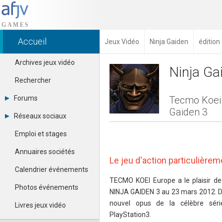
Accueil
Jeux Vidéo
Ninja Gaiden
éditio
Archives jeux vidéo
Ninja Ga
Rechercher
Forums
Tecmo Koei 
Gaiden 3
Tous les forums
Réseaux sociaux
Créer un compte
Dailymotion
Se connecter
Emploi et stages
Facebook
Contacter un modérateur
Google+
Annuaires sociétés
Instagram
Le jeu d'action particulière
Pinterest
Calendrier événements
Twitter
TECMO KOEI Europe a le plaisir de 
Youtube
Photos événements
NINJA GAIDEN 3 au 23 mars 2012. 
nouvel opus de la célèbre séri
Livres jeux vidéo
PlayStation3.