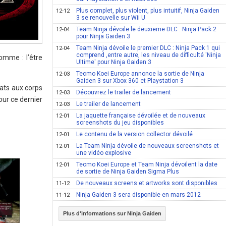
Plus complet, plus violent, plus intuitif, Ninja Gaiden
12-12
3 se renouvelle sur Wii U
Team Ninja dévoile le deuxieme DLC : Ninja Pack 2
12-04
pour Ninja Gaiden 3
Team Ninja dévoile le premier DLC : Ninja Pack 1 qui
12-04
comprend ,entre autre, les niveau de difficulté 'Ninja
omme : l’être
Ultime' pour Ninja Gaiden 3
Tecmo Koei Europe annonce la sortie de Ninja
12-03
Gaiden 3 sur Xbox 360 et Playstation 3
ats aux corps
Découvrez le trailer de lancement
12-03
our ce dernier
Le trailer de lancement
12-03
La jaquette française dévoilée et de nouveaux
12-01
screenshots du jeu disponibles
Le contenu de la version collector dévoilé
12-01
La Team Ninja dévoile de nouveaux screenshots et
12-01
une vidéo explosive
Tecmo Koei Europe et Team Ninja dévoilent la date
12-01
de sortie de Ninja Gaiden Sigma Plus
De nouveaux screens et artworks sont disponibles
11-12
Ninja Gaiden 3 sera disponible en mars 2012
11-12
Plus d'informations sur Ninja Gaiden