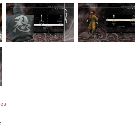
res
e