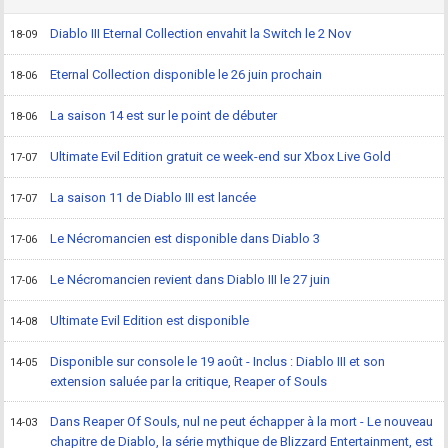
Diablo III Eternal Collection envahit la Switch le 2 Nov
18-09
Eternal Collection disponible le 26 juin prochain
18-06
La saison 14 est sur le point de débuter
18-06
Ultimate Evil Edition gratuit ce week-end sur Xbox Live Gold
17-07
La saison 11 de Diablo III est lancée
17-07
Le Nécromancien est disponible dans Diablo 3
17-06
Le Nécromancien revient dans Diablo III le 27 juin
17-06
Ultimate Evil Edition est disponible
14-08
Disponible sur console le 19 août - Inclus : Diablo III et son
14-05
extension saluée par la critique, Reaper of Souls
Dans Reaper Of Souls, nul ne peut échapper à la mort - Le nouveau
14-03
chapitre de Diablo, la série mythique de Blizzard Entertainment, est