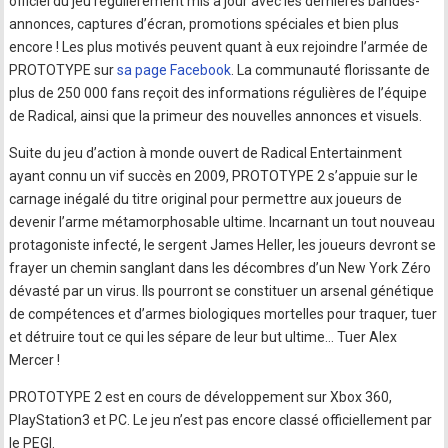
officiel du jeu régulièrement mis à jour avec les dernières bandes-
annonces, captures d’écran, promotions spéciales et bien plus
encore ! Les plus motivés peuvent quant à eux rejoindre l’armée de
PROTOTYPE sur
sa page Facebook
. La communauté florissante de
plus de 250 000 fans reçoit des informations régulières de l’équipe
de Radical, ainsi que la primeur des nouvelles annonces et visuels.
Suite du jeu d’action à monde ouvert de Radical Entertainment
ayant connu un vif succès en 2009, PROTOTYPE 2 s’appuie sur le
carnage inégalé du titre original pour permettre aux joueurs de
devenir l’arme métamorphosable ultime. Incarnant un tout nouveau
protagoniste infecté, le sergent James Heller, les joueurs devront se
frayer un chemin sanglant dans les décombres d’un New York Zéro
dévasté par un virus. Ils pourront se constituer un arsenal génétique
de compétences et d’armes biologiques mortelles pour traquer, tuer
et détruire tout ce qui les sépare de leur but ultime… Tuer Alex
Mercer !
PROTOTYPE 2 est en cours de développement sur Xbox 360,
PlayStation3 et PC. Le jeu n’est pas encore classé officiellement par
le PEGI.