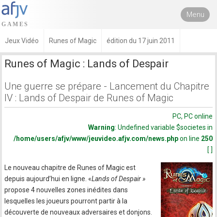
Menu
Jeux Vidéo
Runes of Magic
édition du 17 juin 2011
Runes of Magic : Lands of Despair
Une guerre se prépare - Lancement du Chapitre
IV : Lands of Despair de Runes of Magic
PC, PC online
Warning
: Undefined variable $societes in
/home/users/afjv/www/jeuvideo.afjv.com/news.php
on line
250
[ ]
Le nouveau chapitre de Runes of Magic est
depuis aujourd’hui en ligne. «
Lands of Despair »
propose 4 nouvelles zones inédites dans
lesquelles les joueurs pourront partir à la
découverte de nouveaux adversaires et donjons.