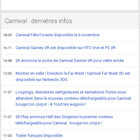
Carnival : dernières infos
Carnival Fête Foraine disponible le 6 novembre
18-09
Carnival Games VR est disponible sur HTC Vive et PS VR
16-11
2K annonce la sortie de Carnival Games VR pour cette année
16-08
Montez en selle ! Direction le Far West ! Carnival Far West 3D est
12-03
disponible sur Nintendo 3DS
Loopings, descentes vertigineuses et sensations fortes vous
11-07
attendent dans le nouveau contenu téléchargeable pour Carnival :
bouge ton corps! - A fond les wagons !
2K Play annonce Hall des Singeries le premier contenu
11-07
téléchargeable pour Carnival : bouge ton corps !
Trailer français disponible
11-03