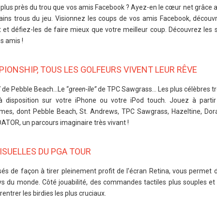
e plus près du trou que vos amis Facebook ? Ayez-en le cœur net grâce a
tains trous du jeu. Visionnez les coups de vos amis Facebook, déco
et défiez-les de faire mieux que votre meilleur coup. Découvrez les 
s amis !
IONSHIP, TOUS LES GOLFEURS VIVENT LEUR RÊVE
7 de Pebble Beach…Le “
green-île”
de TPC Sawgrass… Les plus célèbres tr
à disposition sur votre iPhone ou votre iPod touch. Jouez à parti
mes, dont Pebble Beach, St. Andrews, TPC Sawgrass, Hazeltine, Doral
ATOR, un parcours imaginaire très vivant !
ISUELLES DU PGA TOUR
és de façon à tirer pleinement profit de l'écran Retina, vous permet d
ys du monde. Côté jouabilité, des commandes tactiles plus souples et 
entrer les birdies les plus cruciaux.