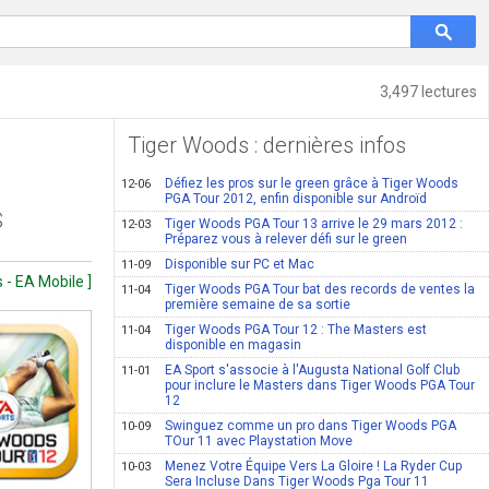
3,497 lectures
Tiger Woods : dernières infos
Défiez les pros sur le green grâce à Tiger Woods
12-06
PGA Tour 2012, enfin disponible sur Androïd
S
Tiger Woods PGA Tour 13 arrive le 29 mars 2012 :
12-03
Préparez vous à relever défi sur le green
Disponible sur PC et Mac
11-09
s - EA Mobile ]
Tiger Woods PGA Tour bat des records de ventes la
11-04
première semaine de sa sortie
Tiger Woods PGA Tour 12 : The Masters est
11-04
disponible en magasin
EA Sport s'associe à l'Augusta National Golf Club
11-01
pour inclure le Masters dans Tiger Woods PGA Tour
12
Swinguez comme un pro dans Tiger Woods PGA
10-09
TOur 11 avec Playstation Move
Menez Votre Équipe Vers La Gloire ! La Ryder Cup
10-03
Sera Incluse Dans Tiger Woods Pga Tour 11