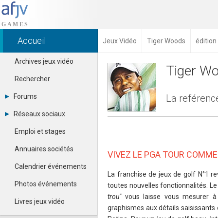
Accueil
Jeux Vidéo
Tiger Woods
éditio
Archives jeux vidéo
Tiger W
Rechercher
Forums
La reférence
Tous les forums
Réseaux sociaux
Créer un compte
Dailymotion
Se connecter
Emploi et stages
Facebook
Contacter un modérateur
Google+
Annuaires sociétés
VIVEZ LE PGA TOUR COMME 
Instagram
Pinterest
Calendrier événements
Twitter
La franchise de jeux de golf N°1 re
Youtube
Photos événements
toutes nouvelles fonctionnalités. Le
trou"
vous laisse vous mesurer à
Livres jeux vidéo
graphismes aux détails saisissants 