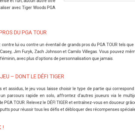
tense et fun, aucun autre titre
ivaliser avec Tiger Woods PGA
PROS DU PGA TOUR
z contre lui ou contre un éventail de grands pros du PGA TOUR tels que
l Casey, Jim Furyk, Zach Johnson et Camilo Villegas. Vous pouvez mêm
féminin, avec plus d'options de personnalisation que jamais.
JEU – DONT LE DÉFI TIGER
et assidus, le jeu vous laisse choisir le type de partie qui correspond 
un parcours rapide en solo, affrontez d'autres joueurs via le multij
ode PGA TOUR. Relevez le DÉFI TIGER et entraînez-vous en douceur grâce
t putts pour réussir tous les défis et débloquer des récompenses spéciale
 !