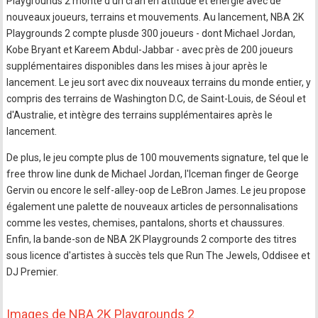
Playgrounds 2 monte d'un cran en attitude et énergie avec de
nouveaux joueurs, terrains et mouvements. Au lancement, NBA 2K
Playgrounds 2 compte plusde 300 joueurs - dont Michael Jordan,
Kobe Bryant et Kareem Abdul-Jabbar - avec près de 200 joueurs
supplémentaires disponibles dans les mises à jour après le
lancement. Le jeu sort avec dix nouveaux terrains du monde entier, y
compris des terrains de Washington D.C, de Saint-Louis, de Séoul et
d'Australie, et intègre des terrains supplémentaires après le
lancement.
De plus, le jeu compte plus de 100 mouvements signature, tel que le
free throw line dunk de Michael Jordan, l'Iceman finger de George
Gervin ou encore le self-alley-oop de LeBron James. Le jeu propose
également une palette de nouveaux articles de personnalisations
comme les vestes, chemises, pantalons, shorts et chaussures.
Enfin, la bande-son de NBA 2K Playgrounds 2 comporte des titres
sous licence d'artistes à succès tels que Run The Jewels, Oddisee et
DJ Premier.
Images de NBA 2K Playgrounds 2