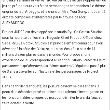
Shosuke Tanihara et Pierre Taki ont participé au développement du
jeu en prêtant leurs voix à des personnages secondaires. Le thème
original du jeu, Arpeggio, et la chanson titre, Your Song, ont quant à
eux été composés et interprétés par le groupe de rock
ALEXANDROS.
Project JUDGE est développé par le studio Ryu Ga Gotoku Studios
sous la houlette de Toshihiro Nagoshi, Chief Product Officer chez
Sega. Ryu Ga Gotoku Studios est principalement connu pour avoir
développé la série des Yakuza, qui s'est écoulée à plus de 11
millions d'exemplaires dans le monde. Pour proposer une
expérience de jeu correspondant à l'esprit du studio, "
créer des jeux
passionnants qui abordent des thèmes matures"
, l'équipe a passé plus
de 3 ans à travailler sur l'histoire et les personnages de Project
JUDGE.
Dans ce thriller d'enquête, les joueurs devront se glisser dans la
peau d'un détective privé et utiliser leurs talents d'investigation et
les fonctionnalités uniques du jeu pour démêler le vrai du faux et
faire éclater la vérité.