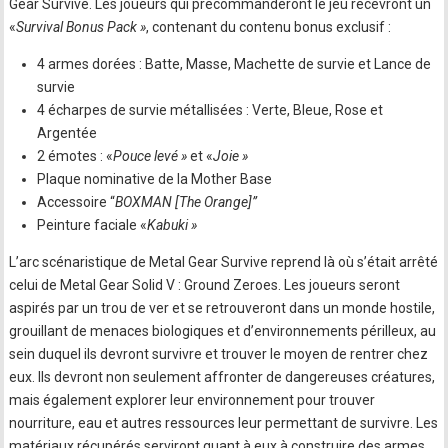
Gear Survive. Les joueurs qui précommanderont le jeu recevront un
«
Survival Bonus Pack »
, contenant du contenu bonus exclusif :
4 armes dorées : Batte, Masse, Machette de survie et Lance de
survie
4 écharpes de survie métallisées : Verte, Bleue, Rose et
Argentée
2 émotes : «
Pouce levé »
et «
Joie »
Plaque nominative de la Mother Base
Accessoire “
BOXMAN [The Orange]”
Peinture faciale «
Kabuki »
L’arc scénaristique de Metal Gear Survive reprend là où s’était arrêté
celui de Metal Gear Solid V : Ground Zeroes. Les joueurs seront
aspirés par un trou de ver et se retrouveront dans un monde hostile,
grouillant de menaces biologiques et d’environnements périlleux, au
sein duquel ils devront survivre et trouver le moyen de rentrer chez
eux. Ils devront non seulement affronter de dangereuses créatures,
mais également explorer leur environnement pour trouver
nourriture, eau et autres ressources leur permettant de survivre. Les
matériaux récupérés serviront quant à eux à construire des armes,