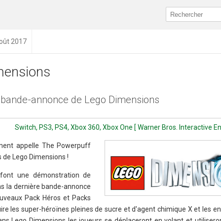
août 2017
mensions
e bande-annonce de Lego Dimensions
Switch, PS3, PS4, Xbox 360, Xbox One [ Warner Bros. Interactive E
nment appelle The Powerpuff
rs de Lego Dimensions !
 font une démonstration de
ns la dernière bande-annonce
ouveaux Pack Héros et Packs
uire les super-héroïnes pleines de sucre et d'agent chimique X et les e
ns Lego Dimensions les joueurs se déplaceront en volant et utiliseront