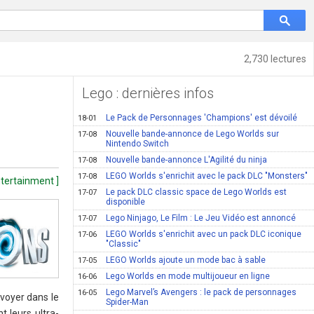
2,730 lectures
Lego : dernières infos
Le Pack de Personnages 'Champions' est dévoilé
18-01
Nouvelle bande-annonce de Lego Worlds sur
17-08
Nintendo Switch
Nouvelle bande-annonce L'Agilité du ninja
17-08
LEGO Worlds s'enrichit avec le pack DLC "Monsters"
17-08
ntertainment ]
Le pack DLC classic space de Lego Worlds est
17-07
disponible
Lego Ninjago, Le Film : Le Jeu Vidéo est annoncé
17-07
LEGO Worlds s'enrichit avec un pack DLC iconique
17-06
"Classic"
LEGO Worlds ajoute un mode bac à sable
17-05
Lego Worlds en mode multijoueur en ligne
16-06
Lego Marvel’s Avengers : le pack de personnages
16-05
nvoyer dans le
Spider-Man
 leurs ultra-