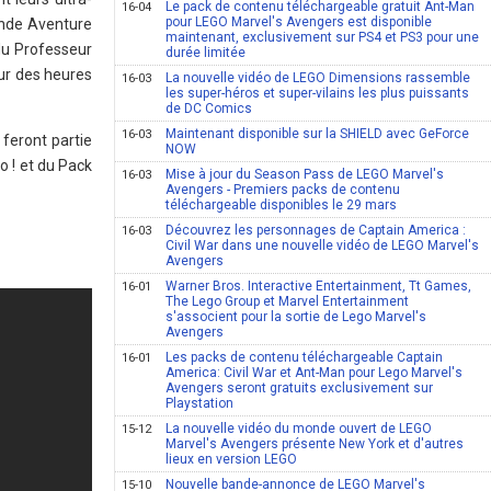
Le pack de contenu téléchargeable gratuit Ant-Man
16-04
pour LEGO Marvel's Avengers est disponible
Monde Aventure
maintenant, exclusivement sur PS4 et PS3 pour une
du Professeur
durée limitée
our des heures
La nouvelle vidéo de LEGO Dimensions rassemble
16-03
les super-héros et super-vilains les plus puissants
de DC Comics
Maintenant disponible sur la SHIELD avec GeForce
16-03
feront partie
NOW
 ! et du Pack
Mise à jour du Season Pass de LEGO Marvel's
16-03
Avengers - Premiers packs de contenu
téléchargeable disponibles le 29 mars
Découvrez les personnages de Captain America :
16-03
Civil War dans une nouvelle vidéo de LEGO Marvel's
Avengers
Warner Bros. Interactive Entertainment, Tt Games,
16-01
The Lego Group et Marvel Entertainment
s'associent pour la sortie de Lego Marvel's
Avengers
Les packs de contenu téléchargeable Captain
16-01
America: Civil War et Ant-Man pour Lego Marvel's
Avengers seront gratuits exclusivement sur
Playstation
La nouvelle vidéo du monde ouvert de LEGO
15-12
Marvel's Avengers présente New York et d'autres
lieux en version LEGO
Nouvelle bande-annonce de LEGO Marvel's
15-10