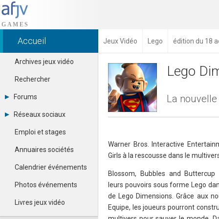
Accueil
Jeux Vidéo
Lego
édition du 18 
Archives jeux vidéo
Lego Di
Rechercher
Forums
La nouvell
Tous les forums
Réseaux sociaux
Créer un compte
Dailymotion
Se connecter
Emploi et stages
Facebook
Contacter un modérateur
Warner Bros. Interactive Entertai
Google+
Annuaires sociétés
Girls à la rescousse dans le multive
Instagram
Pinterest
Calendrier événements
Blossom, Bubbles and Buttercup
Twitter
Youtube
Photos événements
leurs pouvoirs sous forme Lego da
de Lego Dimensions. Grâce aux n
Livres jeux vidéo
Equipe, les joueurs pourront constr
multivers pour sauver le monde. Da