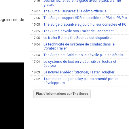
Déchainez le feu et la glace avec le pack d'arme
17-10
gratuit
The Surge : survivez à la démo officielle
17-07
The Surge : support HDR disponible sur PS4 et PS Pro
17-06
programme de
The Surge disponible aujourd'hui sur consoles et PC
17-05
The Surge dévoile son Trailer de Lancement
17-05
Le trailer Behind the Scenes est disponible
17-05
La technicité de système de combat dans le
17-04
Combat Trailer
The Surge est Gold et nous dévoile plus de détails
17-04
Le système de loot en vidéo : ciblez, lootez et
17-04
équipez
La nouvelle vidéo : "Stronger, Faster, Tougher"
17-03
14 minutes de gameplay pur commenté par les
17-02
développeurs
Plus d'informations sur The Surge