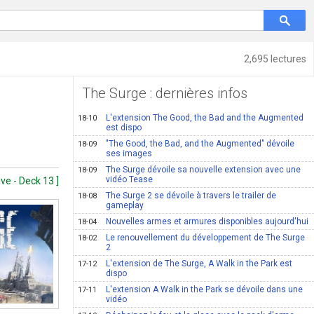
2,695 lectures
The Surge : dernières infos
L'extension The Good, the Bad and the Augmented
18-10
est dispo
"The Good, the Bad, and the Augmented" dévoile
18-09
ses images
The Surge dévoile sa nouvelle extension avec une
18-09
vidéo Tease
ve - Deck 13 ]
The Surge 2 se dévoile à travers le trailer de
18-08
gameplay
Nouvelles armes et armures disponibles aujourd'hui
18-04
Le renouvellement du développement de The Surge
18-02
2
L'extension de The Surge, A Walk in the Park est
17-12
dispo
L'extension A Walk in the Park se dévoile dans une
17-11
vidéo