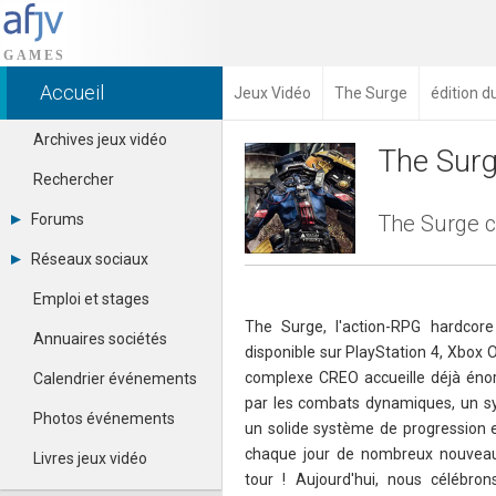
Accueil
Jeux Vidéo
The Surge
édition d
Archives jeux vidéo
The Sur
Rechercher
Forums
The Surge c
Tous les forums
Réseaux sociaux
Créer un compte
Dailymotion
Se connecter
Emploi et stages
Facebook
Contacter un modérateur
The Surge, l'action-RPG hardcor
Google+
Annuaires sociétés
disponible sur PlayStation 4, Xbox 
Instagram
Pinterest
complexe CREO accueille déjà éno
Calendrier événements
Twitter
par les combats dynamiques, un sy
Youtube
Photos événements
un solide système de progression et
chaque jour de nombreux nouveau
Livres jeux vidéo
tour ! Aujourd'hui, nous célébron