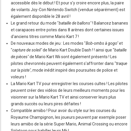
accessible dès le début ! Et pour s'y croire encore plus, la paire
de volants Joy-Con Nintendo Switch (vendue séparément) est
également disponible le 28 avril !
Le grand retour du mode "
bataille de ballons"
! Balancez bananes
et carapaces entre potes dans 8 arènes dont certaines issues
d'anciens titres comme Mario Kart 7 !
De nouveaux modes de jeu : Les modes "
Bob-ombs à gogo"
et
"
capture de soleil"
de Mario Kart Double Dash ! ! ainsi que "
bataille
de pièces"
de Mario Kart Wii sont également présents ! Les
pilotes chevronnés peuvent également s'affronter dans "
traque
sur la piste"
, mode inédit inspiré des poursuites de police et
voleurs !
La Mario Kart TV pour enregistrer les courses cultes ! Les pilotes
peuvent créer des vidéos de leurs meilleurs moments pour les
visionner sur la Mario Kart TV et ainsi conserver leurs plus
grands succès ou leurs pires défaites !
Compatible amiibo ! Pour avoir du style sur les courses du
Royaume Champignon, les joueurs peuvent par exemple poser
leurs amiibo de la série Super Mario, Animal Crossing ou encore
Splatoon pour habiller leurs Mii !