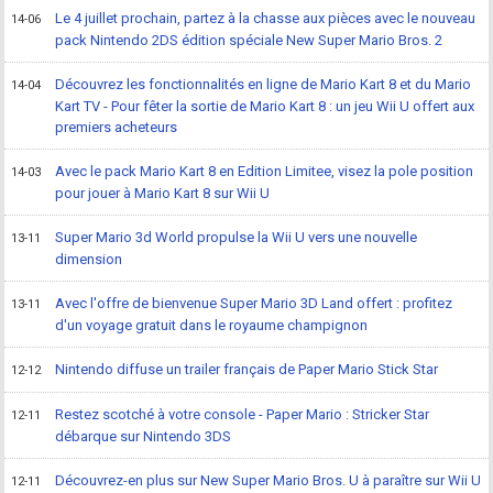
Le 4 juillet prochain, partez à la chasse aux pièces avec le nouveau
14-06
pack Nintendo 2DS édition spéciale New Super Mario Bros. 2
Découvrez les fonctionnalités en ligne de Mario Kart 8 et du Mario
14-04
Kart TV - Pour fêter la sortie de Mario Kart 8 : un jeu Wii U offert aux
premiers acheteurs
Avec le pack Mario Kart 8 en Edition Limitee, visez la pole position
14-03
pour jouer à Mario Kart 8 sur Wii U
Super Mario 3d World propulse la Wii U vers une nouvelle
13-11
dimension
Avec l'offre de bienvenue Super Mario 3D Land offert : profitez
13-11
d'un voyage gratuit dans le royaume champignon
Nintendo diffuse un trailer français de Paper Mario Stick Star
12-12
Restez scotché à votre console - Paper Mario : Stricker Star
12-11
débarque sur Nintendo 3DS
Découvrez-en plus sur New Super Mario Bros. U à paraître sur Wii U
12-11