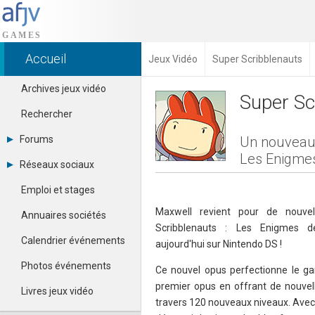
Accueil
Jeux Vidéo
Super Scribblenauts
Archives jeux vidéo
Super Sc
Rechercher
Forums
Un nouveau 
Les Enigme
Tous les forums
Réseaux sociaux
Créer un compte
Dailymotion
Se connecter
Emploi et stages
Facebook
Contacter un modérateur
Google+
Maxwell revient pour de nouve
Annuaires sociétés
Instagram
Scribblenauts : Les Enigmes d
Pinterest
Calendrier événements
aujourd'hui sur Nintendo DS !
Twitter
Youtube
Photos événements
Ce nouvel opus perfectionne le gam
premier opus en offrant de nouvell
Livres jeux vidéo
travers 120 nouveaux niveaux. Avec 