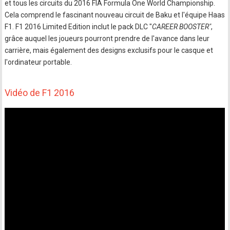
et tous les circuits du 2016 FIA Formula One World Championship.
Cela comprend le fascinant nouveau circuit de Baku et l'équipe Haas
F1. F1 2016 Limited Edition inclut le pack DLC "
CAREER BOOSTER"
,
grâce auquel les joueurs pourront prendre de l'avance dans leur
carrière, mais également des designs exclusifs pour le casque et
l'ordinateur portable.
Vidéo de F1 2016