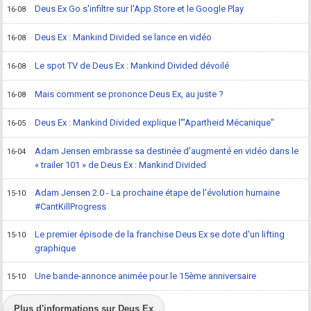
Deus Ex Go s'infiltre sur l'App Store et le Google Play
16-08
Deus Ex : Mankind Divided se lance en vidéo
16-08
Le spot TV de Deus Ex : Mankind Divided dévoilé
16-08
Mais comment se prononce Deus Ex, au juste ?
16-08
Deus Ex : Mankind Divided explique l'"Apartheid Mécanique"
16-05
Adam Jensen embrasse sa destinée d'augmenté en vidéo dans le
16-04
« trailer 101 » de Deus Ex : Mankind Divided
Adam Jensen 2.0 - La prochaine étape de l'évolution humaine
15-10
#CantKillProgress
Le premier épisode de la franchise Deus Ex se dote d'un lifting
15-10
graphique
Une bande-annonce animée pour le 15ème anniversaire
15-10
Plus d'informations sur Deus Ex